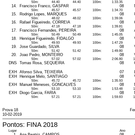
50m:
44.40
44.40
100m:
1:33.35
14.
Francisco Franco, GASPAR
08
50m:
45.57
45.57
100m:
1:34.70
15.
Rodrigo Lopes, MARQUES
08
50m:
48.02
48.02
100m:
1:39.06
16.
Rafael Figueiredo, CORREIA
08
50m:
47.18
47.18
100m:
1:39.81
17.
Francisco Fernandes, PEREIRA
08
50m:
50.49
50.49
100m:
1:45.05
18.
Henrique Figueiredo, FIDALGO
08
50m:
49.93
49.93
100m:
1:47.29
19.
Jose Guardado, SILVA
08
50m:
51.42
51.42
100m:
1:49.80
20.
Joao Pedro, MONTEIRO
08
50m:
57.02
57.02
100m:
2:06.80
1
DNS
Tomas Rosa, SEQUEIRA
08
EXH
Afonso Silva, TEIXEIRA
07
EXH
Henrique Melo, SANTIAGO
08
50m:
45.72
45.72
100m:
1:35.93
EXH
Manuel Meneses, GONCALVES
08
50m:
53.10
53.10
100m:
1:53.48
1
EXH
Diogo Garcia, FARIA
08
50m:
57.21
57.21
100m:
1:59.83
1
Prova 18
Fe
10-02-2019
Pontos: FINA 2018
Lugar
Ano
1.
Ana Beatriz, CAMPOS
08