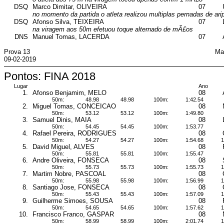
DSQ
Marco Dimitar, OLIVEIRA
07
no momento da partida o atleta realizou multiplas pernadas de ari
DSQ
Afonso Silva, TEIXEIRA
07
na viragem aos 50m efetuou toque alternado de mÃ£os
DNS
Manuel Tomas, LACERDA
07
Prova 13
Ma
09-02-2019
Pontos: FINA 2018
Lugar
Ano
1.
Afonso Benjamim, MELO
08
50m:
48.98
48.98
100m:
1:42.54
2.
Miguel Tomas, CONCEICAO
08
50m:
53.12
53.12
100m:
1:49.80
3.
Samuel Dinis, MAIA
08
50m:
54.45
54.45
100m:
1:53.77
4.
Rafael Pereira, RODRIGUES
08
50m:
54.27
54.27
100m:
1:54.68
1
5.
David Miguel, ALVES
08
50m:
55.81
55.81
100m:
1:55.47
6.
Andre Oliveira, FONSECA
08
50m:
55.73
55.73
100m:
1:55.73
1
7.
Martim Nobre, PASCOAL
08
50m:
55.98
55.98
100m:
1:56.99
1
8.
Santiago Jose, FONSECA
08
50m:
55.43
55.43
100m:
1:57.09
1
9.
Guilherme Simoes, SOUSA
08
50m:
54.65
54.65
100m:
1:57.62
1
10.
Francisco Franco, GASPAR
08
50m:
58.99
58.99
100m:
2:01.74
1