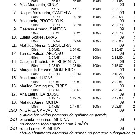
50m:
55.69
55.69
100m:
2:01.68
1
6.
Ana Margarida, CRUZ
09
50m:
57.77
57.77
100m:
2:02.12
1
7.
Raquel Alexandra, CANCELA
09
50m:
59.70
59.70
100m:
2:02.58
1
8.
Anastacia, PROTOLYUK
09
50m:
58.70
58.70
100m:
2:02.70
1
9.
Caetana Amado, SANTOS
09
50m:
58.21
58.21
100m:
2:03.70
1
10.
Luana Soares, BRAS
09
50m:
59.59
59.59
100m:
2:06.05
1
11.
Mafalda Moniz, CERQUEIRA
09
50m:
1:04.62
1:04.62
100m:
2:13.47
1
12.
Teresa Falcao, AFONSO
09
50m:
1:04.45
1:04.45
100m:
2:13.89
1
13.
Carolina Baptista, PEREIRINHA
09
50m:
1:03.90
1:03.90
100m:
2:15.07
1
14.
Margarida Pessoa, MONTEIRO
09
50m:
1:02.43
1:02.43
100m:
2:15.21
1
15.
Ana Laura, LUCAS
09
50m:
1:09.81
1:09.81
100m:
2:22.81
1
16.
Matilde Domingues, PIRES
09
50m:
1:08.61
1:08.61
100m:
2:25.47
1
17.
Ana Laura, CARDOSO
09
50m:
1:19.75
1:19.75
100m:
2:47.08
1
18.
Mafalda Aires, MOITA
09
50m:
1:47.87
1:47.87
100m:
3:52.84
2
DSQ
Ana Rita, CARVALHO
09
a atleta fez várias pernadas de golfinho na partida
DSQ
Gabriela Leonardo, MEDINA
09
na chegasa tocou apenas com 1 mÃ£o
DSQ
Sara Lemos, ALMEIDA
09
efetuou batimento alternado de pernas no percurso subaquatico (n