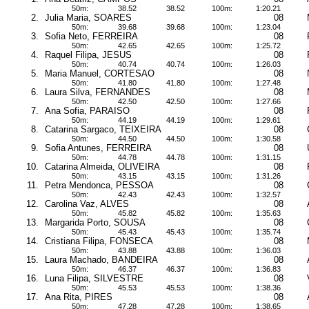
50m:
38.52
38.52
100m:
1:20.21
2.
Julia Maria, SOARES
08
50m:
39.68
39.68
100m:
1:23.04
3.
Sofia Neto, FERREIRA
08
50m:
42.65
42.65
100m:
1:25.72
4.
Raquel Filipa, JESUS
08
50m:
40.74
40.74
100m:
1:26.03
5.
Maria Manuel, CORTESAO
08
50m:
41.80
41.80
100m:
1:27.48
6.
Laura Silva, FERNANDES
08
50m:
42.50
42.50
100m:
1:27.66
7.
Ana Sofia, PARAISO
08
50m:
44.19
44.19
100m:
1:29.61
8.
Catarina Sargaco, TEIXEIRA
08
50m:
44.50
44.50
100m:
1:30.58
9.
Sofia Antunes, FERREIRA
08
50m:
44.78
44.78
100m:
1:31.15
10.
Catarina Almeida, OLIVEIRA
08
50m:
43.15
43.15
100m:
1:31.26
11.
Petra Mendonca, PESSOA
08
50m:
42.43
42.43
100m:
1:32.57
12.
Carolina Vaz, ALVES
08
50m:
45.82
45.82
100m:
1:35.63
13.
Margarida Porto, SOUSA
08
50m:
45.43
45.43
100m:
1:35.74
14.
Cristiana Filipa, FONSECA
08
50m:
43.88
43.88
100m:
1:36.03
15.
Laura Machado, BANDEIRA
08
50m:
46.37
46.37
100m:
1:36.83
16.
Luna Filipa, SILVESTRE
08
50m:
45.53
45.53
100m:
1:38.36
17.
Ana Rita, PIRES
08
50m:
47.28
47.28
100m:
1:38.65