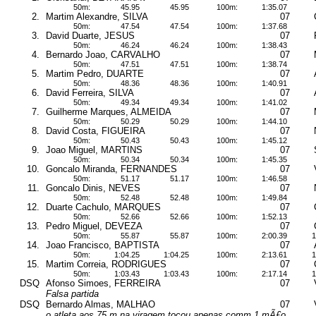
50m:
45.95
45.95
100m:
1:35.07
2.
Martim Alexandre, SILVA
07
50m:
47.54
47.54
100m:
1:37.68
3.
David Duarte, JESUS
07
50m:
46.24
46.24
100m:
1:38.43
4.
Bernardo Joao, CARVALHO
07
50m:
47.51
47.51
100m:
1:38.74
5.
Martim Pedro, DUARTE
07
50m:
48.36
48.36
100m:
1:40.91
6.
David Ferreira, SILVA
07
50m:
49.34
49.34
100m:
1:41.02
7.
Guilherme Marques, ALMEIDA
07
50m:
50.29
50.29
100m:
1:44.10
8.
David Costa, FIGUEIRA
07
50m:
50.43
50.43
100m:
1:45.12
9.
Joao Miguel, MARTINS
07
50m:
50.34
50.34
100m:
1:45.35
10.
Goncalo Miranda, FERNANDES
07
50m:
51.17
51.17
100m:
1:46.58
11.
Goncalo Dinis, NEVES
07
50m:
52.48
52.48
100m:
1:49.84
12.
Duarte Cachulo, MARQUES
07
50m:
52.66
52.66
100m:
1:52.13
13.
Pedro Miguel, DEVEZA
07
50m:
55.87
55.87
100m:
2:00.39
1
14.
Joao Francisco, BAPTISTA
07
50m:
1:04.25
1:04.25
100m:
2:13.61
1
15.
Martim Correia, RODRIGUES
07
50m:
1:03.43
1:03.43
100m:
2:17.14
1
DSQ
Afonso Simoes, FERREIRA
07
Falsa partida
DSQ
Bernardo Almas, MALHAO
07
o atleta aos 75 m na viragem tocou apenas comm 1 mÃ£o