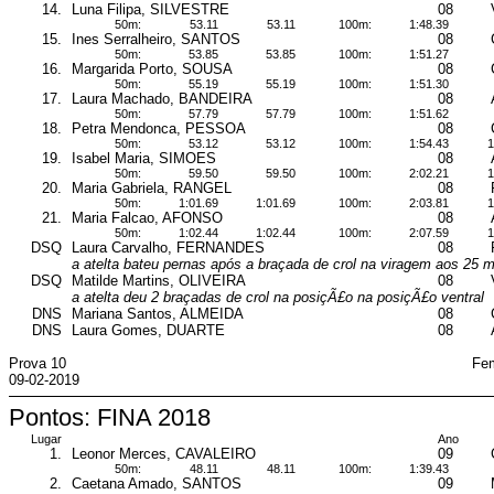
14.
Luna Filipa, SILVESTRE
08
50m:
53.11
53.11
100m:
1:48.39
15.
Ines Serralheiro, SANTOS
08
50m:
53.85
53.85
100m:
1:51.27
16.
Margarida Porto, SOUSA
08
50m:
55.19
55.19
100m:
1:51.30
17.
Laura Machado, BANDEIRA
08
50m:
57.79
57.79
100m:
1:51.62
18.
Petra Mendonca, PESSOA
08
50m:
53.12
53.12
100m:
1:54.43
1
19.
Isabel Maria, SIMOES
08
50m:
59.50
59.50
100m:
2:02.21
1
20.
Maria Gabriela, RANGEL
08
50m:
1:01.69
1:01.69
100m:
2:03.81
1
21.
Maria Falcao, AFONSO
08
50m:
1:02.44
1:02.44
100m:
2:07.59
1
DSQ
Laura Carvalho, FERNANDES
08
a atelta bateu pernas após a braçada de crol na viragem aos 25 
DSQ
Matilde Martins, OLIVEIRA
08
a atelta deu 2 braçadas de crol na posiçÃ£o na posiçÃ£o ventral
DNS
Mariana Santos, ALMEIDA
08
DNS
Laura Gomes, DUARTE
08
Prova 10
Fem
09-02-2019
Pontos: FINA 2018
Lugar
Ano
1.
Leonor Merces, CAVALEIRO
09
50m:
48.11
48.11
100m:
1:39.43
2.
Caetana Amado, SANTOS
09