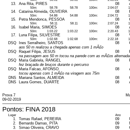
13.
Ana Rita, PIRES
08
50m:
58.78
58.78
100m:
2:04.07
1
14.
Catarina Almeida, OLIVEIRA
08
50m:
54.88
54.88
100m:
2:04.72
1
15.
Petra Mendonca, PESSOA
08
50m:
58.11
58.11
100m:
2:07.24
1
16.
Isabel Maria, SIMOES
08
50m:
1:03.22
1:03.22
100m:
2:20.43
1
17.
Luna Filipa, SILVESTRE
08
50m:
1:02.68
1:02.68
100m:
2:22.18
1
DSQ
Ines Serralheiro, SANTOS
08
aos 50 m realizou a chegada apenas com 1 mÃ£o
DSQ
Raquel Filipa, JESUS
08
na passagem aos 50 m tocou na parede com as mÃ£os alternada
DSQ
Maria Gabriela, RANGEL
08
fez braçada de bruços durante o percurso
DSQ
Maria Falcao, AFONSO
08
tocou apenas com 1 mÃ£o na viragem aos 75m
DNS
Mariana Santos, ALMEIDA
08
DNS
Laura Gomes, DUARTE
08
Prova 7
Ma
09-02-2019
Pontos: FINA 2018
Lugar
Ano
1.
Tomas Rafael, PEREIRA
09
2.
Bernardo Damas, PITA
09
3.
Simao Oliveira, CRAVO
09