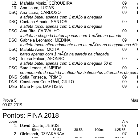
12.
Mafalda Moniz, CERQUEIRA
09
13.
Ana Laura, LUCAS
09
DSQ
Ana Laura, CARDOSO
09
a atleta bateu apenas com 1 mÃ£o à chegada
DSQ
Caetana Amado, SANTOS
09
a atleta tocou apenas com 1 mÃ£o à chegada
DSQ
Ana Rita, CARVALHO
09
a atleta à chegada bateu apenas com 1 mÃ£o na parede
DSQ
Gabriela Leonardo, MEDINA
09
a atleta tocou alternadamente com as mÃ£os na chegada aos 50
DSQ
Mafalda Aires, MOITA
09
bateu apenas com 1 mÃ£o na parede na chegada
DSQ
Teresa Falcao, AFONSO
09
a atleta bateu apenas com 1 mÃ£o à chegada 50 m
DSQ
Sara Lemos, ALMEIDA
09
no momento da partida a atleta fez batimentos alternados de per
DNS
Sofia Fonseca, PRIMO
09
DNS
Constanca Corte-Real, GRILO
09
DNS
Maria Filipa, BAPTISTA
09
Prova 5
Mas
09-02-2019
Pontos: FINA 2018
Lugar
Ano
1.
David Duarte, JESUS
07
50m:
38.53
38.53
100m:
1:25.56
2.
Oleksandr, DZYAKANAV
07