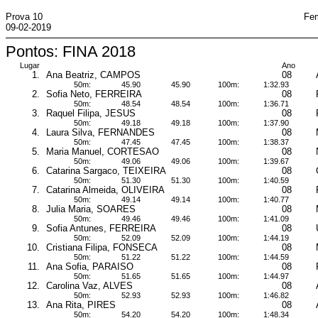
Prova 10
Fem
09-02-2019
Pontos: FINA 2018
Lugar
Ano
1.
Ana Beatriz, CAMPOS
08
50m:
45.90
45.90
100m:
1:32.93
2.
Sofia Neto, FERREIRA
08
50m:
48.54
48.54
100m:
1:36.71
3.
Raquel Filipa, JESUS
08
50m:
49.18
49.18
100m:
1:37.90
4.
Laura Silva, FERNANDES
08
50m:
47.45
47.45
100m:
1:38.37
5.
Maria Manuel, CORTESAO
08
50m:
49.06
49.06
100m:
1:39.67
6.
Catarina Sargaco, TEIXEIRA
08
50m:
51.30
51.30
100m:
1:40.59
7.
Catarina Almeida, OLIVEIRA
08
50m:
49.14
49.14
100m:
1:40.77
8.
Julia Maria, SOARES
08
50m:
49.46
49.46
100m:
1:41.09
9.
Sofia Antunes, FERREIRA
08
50m:
52.09
52.09
100m:
1:44.19
10.
Cristiana Filipa, FONSECA
08
50m:
51.22
51.22
100m:
1:44.59
11.
Ana Sofia, PARAISO
08
50m:
51.65
51.65
100m:
1:44.97
12.
Carolina Vaz, ALVES
08
50m:
52.93
52.93
100m:
1:46.82
13.
Ana Rita, PIRES
08
50m:
54.20
54.20
100m:
1:48.34