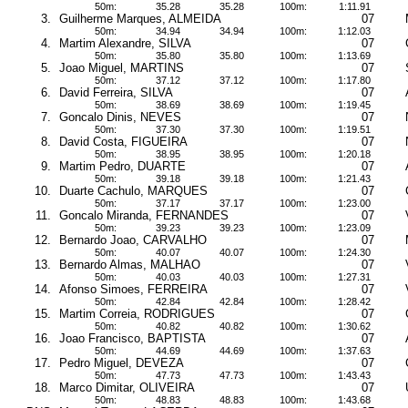
50m:
35.28
35.28
100m:
1:11.91
3.
Guilherme Marques, ALMEIDA
07
50m:
34.94
34.94
100m:
1:12.03
4.
Martim Alexandre, SILVA
07
50m:
35.80
35.80
100m:
1:13.69
5.
Joao Miguel, MARTINS
07
50m:
37.12
37.12
100m:
1:17.80
6.
David Ferreira, SILVA
07
50m:
38.69
38.69
100m:
1:19.45
7.
Goncalo Dinis, NEVES
07
50m:
37.30
37.30
100m:
1:19.51
8.
David Costa, FIGUEIRA
07
50m:
38.95
38.95
100m:
1:20.18
9.
Martim Pedro, DUARTE
07
50m:
39.18
39.18
100m:
1:21.43
10.
Duarte Cachulo, MARQUES
07
50m:
37.17
37.17
100m:
1:23.00
11.
Goncalo Miranda, FERNANDES
07
50m:
39.23
39.23
100m:
1:23.09
12.
Bernardo Joao, CARVALHO
07
50m:
40.07
40.07
100m:
1:24.30
13.
Bernardo Almas, MALHAO
07
50m:
40.03
40.03
100m:
1:27.31
14.
Afonso Simoes, FERREIRA
07
50m:
42.84
42.84
100m:
1:28.42
15.
Martim Correia, RODRIGUES
07
50m:
40.82
40.82
100m:
1:30.62
16.
Joao Francisco, BAPTISTA
07
50m:
44.69
44.69
100m:
1:37.63
17.
Pedro Miguel, DEVEZA
07
50m:
47.73
47.73
100m:
1:43.43
18.
Marco Dimitar, OLIVEIRA
07
50m:
48.83
48.83
100m:
1:43.68