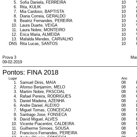
5.
Sofia Daniela, FERREIRA
10
6.
Rita, KULIK
10
7.
Mia Cardoso, BAPTISTA
10
8.
Diana Correia, GERALDO
10
9.
Beatriz Fernandes, PEREIRA
10
10.
Laura Duarte, VEIGA
10
11.
Laura Nobre, MONTEIRO
10
12.
Erica Maria, ALMEIDA
10
13.
Mafalda Mendes, CARVALHO
10
DNS
Rita Lucas, SANTOS
10
Prova 3
Mas
09-02-2019
Pontos: FINA 2018
Lugar
Ano
1.
Samuel Dinis, MAIA
08
2.
Afonso Benjamim, MELO
08
3.
Martim Nobre, PASCOAL
08
4.
Rafael Pereira, RODRIGUES
08
5.
Daniel Madeira, AZENHA
08
6.
Andre Daniel, ALEIXO
08
7.
Miguel Tomas, CONCEICAO
08
8.
Santiago Jose, FONSECA
08
9.
David Miguel, ALVES
08
10.
Vicente Piacentini, CALDEIRA
08
11.
Guilherme Simoes, SOUSA
08
12.
Francisco Fernandes, PEREIRA
08