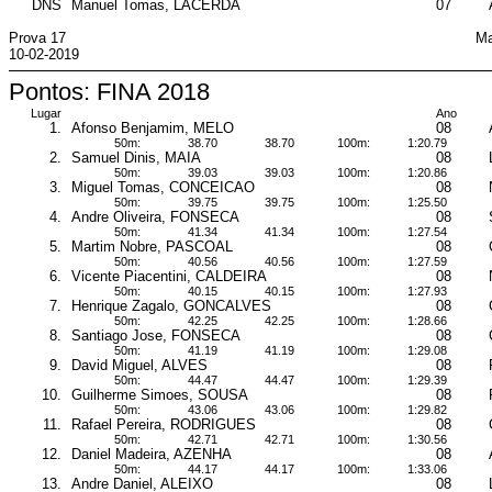
DNS
Manuel Tomas, LACERDA
07
Prova 17
Ma
10-02-2019
Pontos: FINA 2018
Lugar
Ano
1.
Afonso Benjamim, MELO
08
50m:
38.70
38.70
100m:
1:20.79
2.
Samuel Dinis, MAIA
08
50m:
39.03
39.03
100m:
1:20.86
3.
Miguel Tomas, CONCEICAO
08
50m:
39.75
39.75
100m:
1:25.50
4.
Andre Oliveira, FONSECA
08
50m:
41.34
41.34
100m:
1:27.54
5.
Martim Nobre, PASCOAL
08
50m:
40.56
40.56
100m:
1:27.59
6.
Vicente Piacentini, CALDEIRA
08
50m:
40.15
40.15
100m:
1:27.93
7.
Henrique Zagalo, GONCALVES
08
50m:
42.25
42.25
100m:
1:28.66
8.
Santiago Jose, FONSECA
08
50m:
41.19
41.19
100m:
1:29.08
9.
David Miguel, ALVES
08
50m:
44.47
44.47
100m:
1:29.39
10.
Guilherme Simoes, SOUSA
08
50m:
43.06
43.06
100m:
1:29.82
11.
Rafael Pereira, RODRIGUES
08
50m:
42.71
42.71
100m:
1:30.56
12.
Daniel Madeira, AZENHA
08
50m:
44.17
44.17
100m:
1:33.06
13.
Andre Daniel, ALEIXO
08