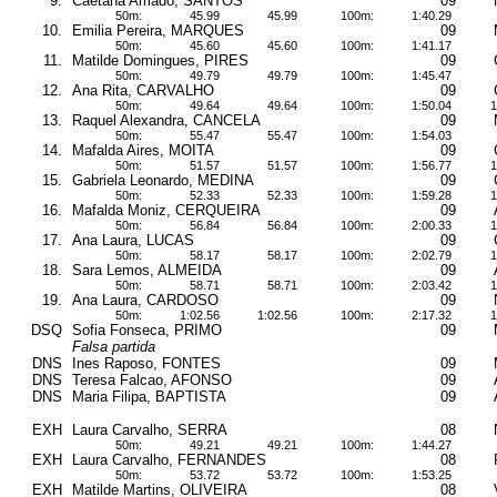
9.
Caetana Amado, SANTOS
09
50m:
45.99
45.99
100m:
1:40.29
10.
Emilia Pereira, MARQUES
09
50m:
45.60
45.60
100m:
1:41.17
11.
Matilde Domingues, PIRES
09
50m:
49.79
49.79
100m:
1:45.47
12.
Ana Rita, CARVALHO
09
50m:
49.64
49.64
100m:
1:50.04
1
13.
Raquel Alexandra, CANCELA
09
50m:
55.47
55.47
100m:
1:54.03
14.
Mafalda Aires, MOITA
09
50m:
51.57
51.57
100m:
1:56.77
1
15.
Gabriela Leonardo, MEDINA
09
50m:
52.33
52.33
100m:
1:59.28
1
16.
Mafalda Moniz, CERQUEIRA
09
50m:
56.84
56.84
100m:
2:00.33
1
17.
Ana Laura, LUCAS
09
50m:
58.17
58.17
100m:
2:02.79
1
18.
Sara Lemos, ALMEIDA
09
50m:
58.71
58.71
100m:
2:03.42
1
19.
Ana Laura, CARDOSO
09
50m:
1:02.56
1:02.56
100m:
2:17.32
1
DSQ
Sofia Fonseca, PRIMO
09
Falsa partida
DNS
Ines Raposo, FONTES
09
DNS
Teresa Falcao, AFONSO
09
DNS
Maria Filipa, BAPTISTA
09
EXH
Laura Carvalho, SERRA
08
50m:
49.21
49.21
100m:
1:44.27
EXH
Laura Carvalho, FERNANDES
08
50m:
53.72
53.72
100m:
1:53.25
EXH
Matilde Martins, OLIVEIRA
08