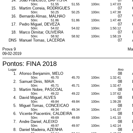
14.
Joao Francisco, BAPTISTA
07
50m:
51.55
51.55
100m:
1:47.03
15.
Martim Correia, RODRIGUES
07
50m:
50.25
50.25
100m:
1:47.38
16.
Bernardo Almas, MALHAO
07
50m:
51.86
51.86
100m:
1:47.48
17.
Pedro Miguel, DEVEZA
07
50m:
54.02
54.02
100m:
1:50.12
18.
Marco Dimitar, OLIVEIRA
07
50m:
58.92
58.92
100m:
1:58.19
DNS
Manuel Tomas, LACERDA
07
Prova 9
Ma
09-02-2019
Pontos: FINA 2018
Lugar
Ano
1.
Afonso Benjamim, MELO
08
50m:
45.70
45.70
100m:
1:32.41
2.
Samuel Dinis, MAIA
08
50m:
45.71
45.71
100m:
1:32.47
3.
Martim Nobre, PASCOAL
08
50m:
49.22
49.22
100m:
1:37.62
4.
David Miguel, ALVES
08
50m:
49.84
49.84
100m:
1:39.28
5.
Miguel Tomas, CONCEICAO
08
50m:
49.34
49.34
100m:
1:41.07
6.
Vicente Piacentini, CALDEIRA
08
50m:
49.69
49.69
100m:
1:41.10
7.
Andre Daniel, ALEIXO
08
50m:
49.97
49.97
100m:
1:42.14
8.
Daniel Madeira, AZENHA
08