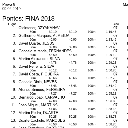
Prova 9
Ma
09-02-2019
Pontos: FINA 2018
Lugar
Ano
1.
Oleksandr, DZYAKANAV
07
50m:
39.10
39.10
100m:
1:19.47
2.
Guilherme Marques, ALMEIDA
07
50m:
40.93
40.93
100m:
1:23.43
3.
David Duarte, JESUS
07
50m:
39.86
39.86
100m:
1:23.45
4.
Goncalo Miranda, FERNANDES
07
50m:
43.50
43.50
100m:
1:29.12
5.
Martim Alexandre, SILVA
07
50m:
44.76
44.76
100m:
1:29.25
6.
David Ferreira, SILVA
07
50m:
46.12
46.12
100m:
1:30.70
7.
David Costa, FIGUEIRA
07
50m:
45.66
45.66
100m:
1:32.76
8.
Goncalo Dinis, NEVES
07
50m:
47.43
47.43
100m:
1:34.49
9.
Afonso Simoes, FERREIRA
07
50m:
47.27
47.27
100m:
1:35.12
10.
Bernardo Joao, CARVALHO
07
50m:
47.68
47.68
100m:
1:36.90
11.
Joao Miguel, MARTINS
07
50m:
47.06
47.06
100m:
1:38.18
12.
Martim Pedro, DUARTE
07
50m:
50.25
50.25
100m:
1:38.75
13.
Duarte Cachulo, MARQUES
07
50m:
48.58
48.58
100m:
1:38.78