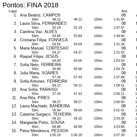
Pontos: FINA 2018
Lugar
Ano
1.
Ana Beatriz, CAMPOS
08
50m:
48.12
48.12
100m:
1:41.65
2.
Laura Silva, FERNANDES
08
50m:
52.19
52.19
100m:
1:47.97
3.
Carolina Vaz, ALVES
08
50m:
53.84
53.84
100m:
1:49.66
4.
Cristiana Filipa, FONSECA
08
50m:
54.04
54.04
100m:
1:51.34
5.
Maria Manuel, CORTESAO
08
50m:
54.27
54.27
100m:
1:51.93
6.
Raquel Filipa, JESUS
08
50m:
54.00
54.00
100m:
1:53.93
7.
Sofia Neto, FERREIRA
08
50m:
55.68
55.68
100m:
1:54.78
8.
Julia Maria, SOARES
08
50m:
57.44
57.44
100m:
1:57.88
1
9.
Sofia Antunes, FERREIRA
08
50m:
58.12
58.12
100m:
1:59.41
1
10.
Ana Sofia, PARAISO
08
50m:
57.43
57.43
100m:
2:00.21
1
11.
Ana Rita, PIRES
08
50m:
58.27
58.27
100m:
2:00.93
1
12.
Laura Machado, BANDEIRA
08
50m:
58.69
58.69
100m:
2:01.41
1
13.
Catarina Sargaco, TEIXEIRA
08
50m:
59.10
59.10
100m:
2:03.35
1
14.
Margarida Porto, SOUSA
08
50m:
58.99
58.99
100m:
2:03.86
1
15.
Petra Mendonca, PESSOA
08
50m:
1:00.18
1:00.18
100m:
2:07.39
1