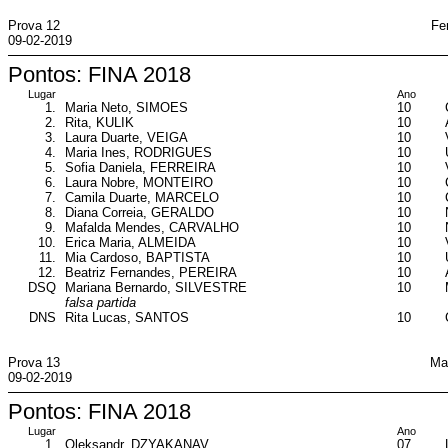
Prova 12
Fe
09-02-2019
Pontos: FINA 2018
Lugar
Ano
1.
Maria Neto, SIMOES
10
2.
Rita, KULIK
10
3.
Laura Duarte, VEIGA
10
4.
Maria Ines, RODRIGUES
10
5.
Sofia Daniela, FERREIRA
10
6.
Laura Nobre, MONTEIRO
10
7.
Camila Duarte, MARCELO
10
8.
Diana Correia, GERALDO
10
9.
Mafalda Mendes, CARVALHO
10
10.
Erica Maria, ALMEIDA
10
11.
Mia Cardoso, BAPTISTA
10
12.
Beatriz Fernandes, PEREIRA
10
DSQ
Mariana Bernardo, SILVESTRE
10
falsa partida
DNS
Rita Lucas, SANTOS
10
Prova 13
Ma
09-02-2019
Pontos: FINA 2018
Lugar
Ano
1.
Oleksandr, DZYAKANAV
07