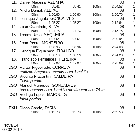
11.
Daniel Madeira, AZENHA
08
50m:
58.41
58.41
100m:
2:04.57
1
12.
Andre Daniel, ALEIXO
08
50m:
1:00.63
1:00.63
100m:
2:06.78
1
13.
Henrique Zagalo, GONCALVES
08
50m:
1:05.27
1:05.27
100m:
2:12.64
1
14.
Jose Guardado, SILVA
08
50m:
1:04.73
1:04.73
100m:
2:13.78
1
15.
Tomas Rosa, SEQUEIRA
08
50m:
1:07.64
1:07.64
100m:
2:20.94
1
16.
Joao Pedro, MONTEIRO
08
50m:
1:08.96
1:08.96
100m:
2:24.08
1
17.
Henrique Figueiredo, FIDALGO
08
50m:
1:08.19
1:08.19
100m:
2:24.23
1
18.
Francisco Fernandes, PEREIRA
08
50m:
1:07.07
1:07.07
100m:
2:25.09
1
DSQ
Rafael Figueiredo, CORREIA
08
realizou braçadas apenas com 1 mÃ£o
DSQ
Vicente Piacentini, CALDEIRA
08
Falsa partida
DSQ
Manuel Meneses, GONCALVES
08
bateu apenas com 1 mÃ£o na viragem aos 75 m
DSQ
Rodrigo Lopes, MARQUES
08
falsa partida
EXH
Diogo Garcia, FARIA
08
50m:
1:15.73
1:15.73
100m:
2:39.53
1
Prova 14
Fem
09-02-2019