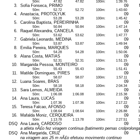
50m:
47.82
47.82
100m:
1:39.76
3.
Sofia Fonseca, PRIMO
09
50m:
52.72
52.72
100m:
1:43.60
4.
Anastacia, PROTOLYUK
09
50m:
53.28
53.28
100m:
1:45.42
5.
Carolina Baptista, PEREIRINHA
09
50m:
50.84
50.84
100m:
1:47.14
6.
Raquel Alexandra, CANCELA
09
50m:
53.62
53.62
100m:
1:47.77
7.
Gabriela Leonardo, MEDINA
09
50m:
53.87
53.87
100m:
1:49.94
8.
Emilia Pereira, MARQUES
09
50m:
54.28
54.28
100m:
1:50.06
9.
Alana Costa, MATIAS
09
50m:
52.31
52.31
100m:
1:51.15
10.
Margarida Pessoa, MONTEIRO
09
50m:
55.43
55.43
100m:
1:51.41
11.
Matilde Domingues, PIRES
09
50m:
58.07
58.07
100m:
1:57.11
12.
Luana Soares, BRAS
09
50m:
58.18
58.18
100m:
2:04.34
1
13.
Sara Lemos, ALMEIDA
09
50m:
1:06.08
1:06.08
100m:
2:15.38
1
14.
Ana Laura, LUCAS
09
50m:
1:07.36
1:07.36
100m:
2:17.22
1
15.
Teresa Falcao, AFONSO
09
50m:
1:08.64
1:08.64
100m:
2:26.88
1
16.
Mafalda Moniz, CERQUEIRA
09
50m:
1:13.78
1:13.78
100m:
2:27.51
1
DSQ
Ana Laura, CARDOSO
09
a atleta nÃ£o fez viragem continua (batimento pernas crolprolong
DSQ
Ana Margarida, CRUZ
09
na viragem aos 25 m nÃ£o efetuou movimento continuo