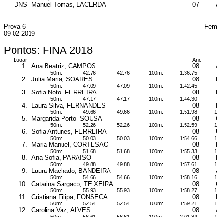
DNS
Manuel Tomas, LACERDA
07
Prova 6
Femi
09-02-2019
Pontos: FINA 2018
Lugar
Ano
1.
Ana Beatriz, CAMPOS
08
50m:
42.76
42.76
100m:
1:36.75
2.
Julia Maria, SOARES
08
50m:
47.09
47.09
100m:
1:42.45
3.
Sofia Neto, FERREIRA
08
50m:
47.17
47.17
100m:
1:44.30
4.
Laura Silva, FERNANDES
08
50m:
49.66
49.66
100m:
1:51.98
1
5.
Margarida Porto, SOUSA
08
50m:
52.26
52.26
100m:
1:52.59
1
6.
Sofia Antunes, FERREIRA
08
50m:
50.03
50.03
100m:
1:54.66
1
7.
Maria Manuel, CORTESAO
08
50m:
51.68
51.68
100m:
1:55.33
1
8.
Ana Sofia, PARAISO
08
50m:
49.88
49.88
100m:
1:57.61
1
9.
Laura Machado, BANDEIRA
08
50m:
54.66
54.66
100m:
1:58.16
1
10.
Catarina Sargaco, TEIXEIRA
08
50m:
55.93
55.93
100m:
1:58.27
1
11.
Cristiana Filipa, FONSECA
08
50m:
52.54
52.54
100m:
1:59.21
1
12.
Carolina Vaz, ALVES
08
50m:
56.61
56.61
100m:
2:01.84
1