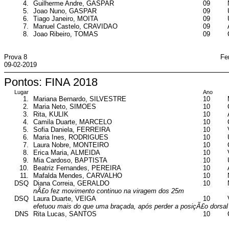
4.
Guilherme Andre, GASPAR
09
5.
Joao Nuno, GASPAR
09
6.
Tiago Janeiro, MOITA
09
7.
Manuel Castelo, CRAVIDAO
09
8.
Joao Ribeiro, TOMAS
09
Prova 8
Fe
09-02-2019
Pontos: FINA 2018
Lugar
Ano
1.
Mariana Bernardo, SILVESTRE
10
2.
Maria Neto, SIMOES
10
3.
Rita, KULIK
10
4.
Camila Duarte, MARCELO
10
5.
Sofia Daniela, FERREIRA
10
6.
Maria Ines, RODRIGUES
10
7.
Laura Nobre, MONTEIRO
10
8.
Erica Maria, ALMEIDA
10
9.
Mia Cardoso, BAPTISTA
10
10.
Beatriz Fernandes, PEREIRA
10
11.
Mafalda Mendes, CARVALHO
10
DSQ
Diana Correia, GERALDO
10
nÃ£o fez movimento continuo na viragem dos 25m
DSQ
Laura Duarte, VEIGA
10
efetuou mais do que uma braçada, após perder a posiçÃ£o dorsal
DNS
Rita Lucas, SANTOS
10