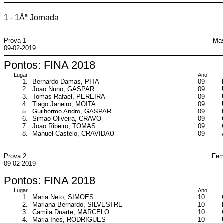
1 - 1Âª Jornada
Prova 1
Mas
09-02-2019
Pontos: FINA 2018
Lugar
Ano
1.
Bernardo Damas, PITA
09
2.
Joao Nuno, GASPAR
09
3.
Tomas Rafael, PEREIRA
09
4.
Tiago Janeiro, MOITA
09
5.
Guilherme Andre, GASPAR
09
6.
Simao Oliveira, CRAVO
09
7.
Joao Ribeiro, TOMAS
09
8.
Manuel Castelo, CRAVIDAO
09
Prova 2
Fem
09-02-2019
Pontos: FINA 2018
Lugar
Ano
1.
Maria Neto, SIMOES
10
2.
Mariana Bernardo, SILVESTRE
10
3.
Camila Duarte, MARCELO
10
4.
Maria Ines, RODRIGUES
10