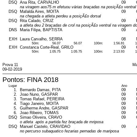
DSQ
Ana Rita, CARVALHO
09
na viragem aos75 m efetuou várias braçadas na posiçÃ£o ventral
DSQ
Mafalda Aires, MOITA
09
na chegada a atleta perdeu a posiçÃ£o dorsal
DSQ
Rita Calado, CRUZ
09
a atleta deu 2 braçadas de crol na posiçÃ£o ventral na viragem d
DNS
Maria Filipa, BAPTISTA
09
EXH
Laura Carvalho, SERRA
08
50m:
56.07
56.07
100m:
1:56.81
1
EXH
Constanca Corte-Real, GRILO
09
50m:
1:05.75
1:05.75
100m:
2:13.93
1
Prova 11
Ma
09-02-2019
Pontos: FINA 2018
Lugar
Ano
1.
Bernardo Damas, PITA
09
2.
Joao Nuno, GASPAR
09
3.
Tomas Rafael, PEREIRA
09
4.
Tiago Janeiro, MOITA
09
5.
Guilherme Andre, GASPAR
09
6.
Joao Ribeiro, TOMAS
09
DSQ
Simao Oliveira, CRAVO
09
o atleta após a partida fez braçada de mriposa
DSQ
Manuel Castelo, CRAVIDAO
09
no percurso subaquatico fezarias pernadas de mariposa