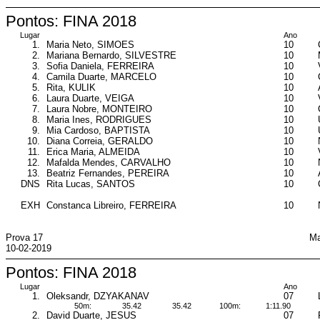
Pontos: FINA 2018
Lugar
Ano
1.
Maria Neto, SIMOES
10
2.
Mariana Bernardo, SILVESTRE
10
3.
Sofia Daniela, FERREIRA
10
4.
Camila Duarte, MARCELO
10
5.
Rita, KULIK
10
6.
Laura Duarte, VEIGA
10
7.
Laura Nobre, MONTEIRO
10
8.
Maria Ines, RODRIGUES
10
9.
Mia Cardoso, BAPTISTA
10
10.
Diana Correia, GERALDO
10
11.
Erica Maria, ALMEIDA
10
12.
Mafalda Mendes, CARVALHO
10
13.
Beatriz Fernandes, PEREIRA
10
DNS
Rita Lucas, SANTOS
10
EXH
Constanca Libreiro, FERREIRA
10
Prova 17
Ma
10-02-2019
Pontos: FINA 2018
Lugar
Ano
1.
Oleksandr, DZYAKANAV
07
50m:
35.42
35.42
100m:
1:11.90
2.
David Duarte, JESUS
07