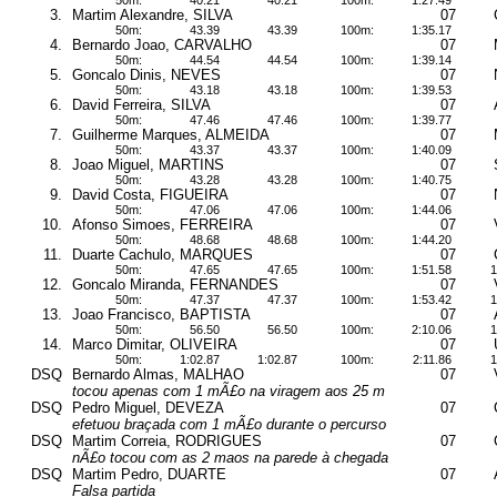
50m:
40.21
40.21
100m:
1:27.49
3.
Martim Alexandre, SILVA
07
50m:
43.39
43.39
100m:
1:35.17
4.
Bernardo Joao, CARVALHO
07
50m:
44.54
44.54
100m:
1:39.14
5.
Goncalo Dinis, NEVES
07
50m:
43.18
43.18
100m:
1:39.53
6.
David Ferreira, SILVA
07
50m:
47.46
47.46
100m:
1:39.77
7.
Guilherme Marques, ALMEIDA
07
50m:
43.37
43.37
100m:
1:40.09
8.
Joao Miguel, MARTINS
07
50m:
43.28
43.28
100m:
1:40.75
9.
David Costa, FIGUEIRA
07
50m:
47.06
47.06
100m:
1:44.06
10.
Afonso Simoes, FERREIRA
07
50m:
48.68
48.68
100m:
1:44.20
11.
Duarte Cachulo, MARQUES
07
50m:
47.65
47.65
100m:
1:51.58
1
12.
Goncalo Miranda, FERNANDES
07
50m:
47.37
47.37
100m:
1:53.42
1
13.
Joao Francisco, BAPTISTA
07
50m:
56.50
56.50
100m:
2:10.06
1
14.
Marco Dimitar, OLIVEIRA
07
50m:
1:02.87
1:02.87
100m:
2:11.86
1
DSQ
Bernardo Almas, MALHAO
07
tocou apenas com 1 mÃ£o na viragem aos 25 m
DSQ
Pedro Miguel, DEVEZA
07
efetuou braçada com 1 mÃ£o durante o percurso
DSQ
Martim Correia, RODRIGUES
07
nÃ£o tocou com as 2 maos na parede à chegada
DSQ
Martim Pedro, DUARTE
07
Falsa partida