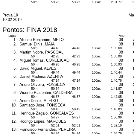
50m:
53.73
53.73
100m:
2:01.77
1
Prova 19
Ma
10-02-2019
Pontos: FINA 2018
Lugar
Ano
1.
Afonso Benjamim, MELO
08
2.
Samuel Dinis, MAIA
08
50m:
44.46
44.46
100m:
1:33.68
3.
Martim Nobre, PASCOAL
08
50m:
42.93
42.93
100m:
1:35.09
4.
Miguel Tomas, CONCEICAO
08
50m:
46.95
46.95
100m:
1:38.93
5.
David Miguel, ALVES
08
50m:
49.44
49.44
100m:
1:40.44
6.
Daniel Madeira, AZENHA
08
50m:
47.14
47.14
100m:
1:40.78
7.
Andre Oliveira, FONSECA
08
50m:
50.34
50.34
100m:
1:41.87
8.
Vicente Piacentini, CALDEIRA
08
50m:
46.37
46.37
100m:
1:42.05
9.
Andre Daniel, ALEIXO
08
10.
Santiago Jose, FONSECA
08
50m:
50.45
50.45
100m:
1:46.03
11.
Henrique Zagalo, GONCALVES
08
50m:
54.27
54.27
100m:
1:50.96
12.
Rodrigo Lopes, MARQUES
08
50m:
52.61
52.61
100m:
1:52.18
13.
Francisco Fernandes, PEREIRA
08
50m:
54.24
54.24
100m:
1:55.76
1