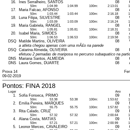
16.
Ines Serralheiro, SANTOS
08
50m:
1:04.99
1:04.99
100m:
2:13.01
1
17.
Maria Falcao, AFONSO
08
50m:
1:03.44
1:03.44
100m:
2:16.18
1
18.
Luna Filipa, SILVESTRE
08
50m:
1:03.09
1:03.09
100m:
2:16.24
1
19.
Maria Gabriela, RANGEL
08
50m:
1:05.81
1:05.81
100m:
2:18.31
1
20.
Isabel Maria, SIMOES
08
50m:
1:06.53
1:06.53
100m:
2:19.58
1
DSQ
Matilde Martins, OLIVEIRA
08
a atleta chegou apenas com uma mÃ£o na parede
DSQ
Catarina Almeida, OLIVEIRA
08
efetuou 2 pernadas de mariposa no percurso subaquatico na parti
DNS
Mariana Santos, ALMEIDA
08
DNS
Laura Gomes, DUARTE
08
Prova 14
Fem
09-02-2019
Pontos: FINA 2018
Lugar
Ano
1.
Sofia Fonseca, PRIMO
09
50m:
53.38
53.38
100m:
1:53.62
1
2.
Emilia Pereira, MARQUES
09
50m:
55.75
55.75
100m:
1:57.82
1
3.
Rita Calado, CRUZ
09
50m:
57.32
57.32
100m:
2:00.64
1
4.
Alana Costa, MATIAS
09
50m:
57.21
57.21
100m:
2:00.99
1
5.
Leonor Merces, CAVALEIRO
09