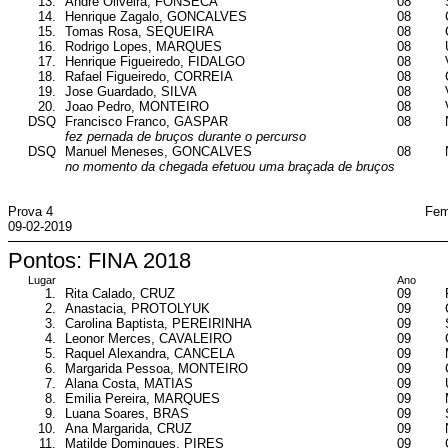
13.
Andre Oliveira, FONSECA
08
14.
Henrique Zagalo, GONCALVES
08
15.
Tomas Rosa, SEQUEIRA
08
16.
Rodrigo Lopes, MARQUES
08
17.
Henrique Figueiredo, FIDALGO
08
18.
Rafael Figueiredo, CORREIA
08
19.
Jose Guardado, SILVA
08
20.
Joao Pedro, MONTEIRO
08
DSQ
Francisco Franco, GASPAR
08
fez pernada de bruços durante o percurso
DSQ
Manuel Meneses, GONCALVES
08
no momento da chegada efetuou uma braçada de bruços
Prova 4
Fem
09-02-2019
Pontos: FINA 2018
Lugar
Ano
1.
Rita Calado, CRUZ
09
2.
Anastacia, PROTOLYUK
09
3.
Carolina Baptista, PEREIRINHA
09
4.
Leonor Merces, CAVALEIRO
09
5.
Raquel Alexandra, CANCELA
09
6.
Margarida Pessoa, MONTEIRO
09
7.
Alana Costa, MATIAS
09
8.
Emilia Pereira, MARQUES
09
9.
Luana Soares, BRAS
09
10.
Ana Margarida, CRUZ
09
11.
Matilde Domingues, PIRES
09