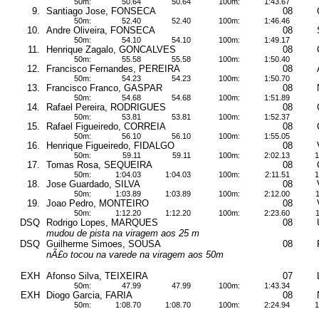
50m:
50.64
50.64
100m:
1:43.67
9.
Santiago Jose, FONSECA
08
50m:
52.40
52.40
100m:
1:46.46
10.
Andre Oliveira, FONSECA
08
50m:
54.10
54.10
100m:
1:49.17
11.
Henrique Zagalo, GONCALVES
08
50m:
55.58
55.58
100m:
1:50.40
12.
Francisco Fernandes, PEREIRA
08
50m:
54.23
54.23
100m:
1:50.70
13.
Francisco Franco, GASPAR
08
50m:
54.68
54.68
100m:
1:51.89
14.
Rafael Pereira, RODRIGUES
08
50m:
53.81
53.81
100m:
1:52.37
15.
Rafael Figueiredo, CORREIA
08
50m:
56.10
56.10
100m:
1:55.05
16.
Henrique Figueiredo, FIDALGO
08
50m:
59.11
59.11
100m:
2:02.13
1
17.
Tomas Rosa, SEQUEIRA
08
50m:
1:04.03
1:04.03
100m:
2:11.51
1
18.
Jose Guardado, SILVA
08
50m:
1:03.89
1:03.89
100m:
2:12.00
1
19.
Joao Pedro, MONTEIRO
08
50m:
1:12.20
1:12.20
100m:
2:23.60
1
DSQ
Rodrigo Lopes, MARQUES
08
mudou de pista na viragem aos 25 m
DSQ
Guilherme Simoes, SOUSA
08
nÃ£o tocou na varede na viragem aos 50m
EXH
Afonso Silva, TEIXEIRA
07
50m:
47.99
47.99
100m:
1:43.34
EXH
Diogo Garcia, FARIA
08
50m:
1:08.70
1:08.70
100m:
2:24.94
1