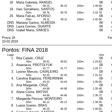
18.
Maria Gabriela, RANGEL
08
50m:
48.15
48.15
100m:
1:39.68
19.
Ines Serralheiro, SANTOS
08
50m:
49.76
49.76
100m:
1:42.78
20.
Maria Falcao, AFONSO
08
50m:
49.11
49.11
100m:
1:42.86
DNS
Mariana Santos, ALMEIDA
08
DNS
Laura Gomes, DUARTE
08
DNS
Isabel Maria, SIMOES
08
Prova 18
Fe
10-02-2019
Pontos: FINA 2018
Lugar
Ano
1.
Rita Calado, CRUZ
09
50m:
39.91
39.91
100m:
1:24.83
2.
Anastacia, PROTOLYUK
09
50m:
41.77
41.77
100m:
1:26.77
3.
Leonor Merces, CAVALEIRO
09
50m:
42.25
42.25
100m:
1:31.34
4.
Carolina Baptista, PEREIRINHA
09
50m:
43.43
43.43
100m:
1:35.05
5.
Ana Margarida, CRUZ
09
50m:
44.68
44.68
100m:
1:35.48
6.
Alana Costa, MATIAS
09
50m:
44.66
44.66
100m:
1:36.72
7.
Margarida Pessoa, MONTEIRO
09
50m:
46.12
46.12
100m:
1:38.39
8.
Luana Soares, BRAS
09
50m:
46.25
46.25
100m:
1:40.00