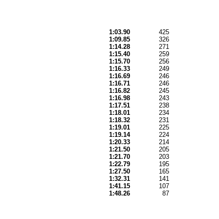
1:03.90
425
1:09.85
326
1:14.28
271
1:15.40
259
1:15.70
256
1:16.33
249
1:16.69
246
1:16.71
246
1:16.82
245
1:16.98
243
1:17.51
238
1:18.01
234
1:18.32
231
1:19.01
225
1:19.14
224
1:20.33
214
1:21.50
205
1:21.70
203
1:22.79
195
1:27.50
165
1:32.31
141
1:41.15
107
1:48.26
87