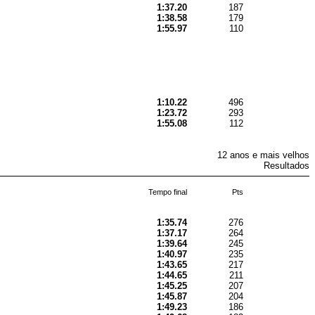
1:37.20
187
1:38.58
179
1:55.97
110
1:10.22
496
1:23.72
293
1:55.08
112
12 anos e mais velhos
Resultados
Tempo final
Pts
1:35.74
276
1:37.17
264
1:39.64
245
1:40.97
235
1:43.65
217
1:44.65
211
1:45.25
207
1:45.87
204
1:49.23
186