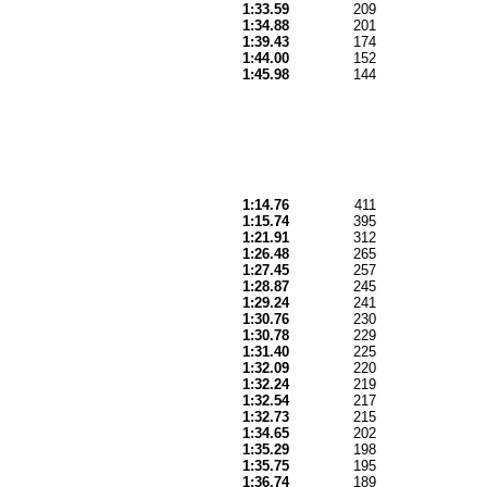
1:33.59
209
1:34.88
201
1:39.43
174
1:44.00
152
1:45.98
144
1:14.76
411
1:15.74
395
1:21.91
312
1:26.48
265
1:27.45
257
1:28.87
245
1:29.24
241
1:30.76
230
1:30.78
229
1:31.40
225
1:32.09
220
1:32.24
219
1:32.54
217
1:32.73
215
1:34.65
202
1:35.29
198
1:35.75
195
1:36.74
189