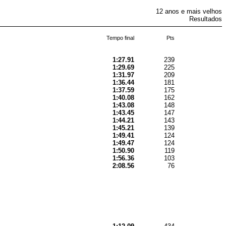
12 anos e mais velhos
Resultados
Tempo final
Pts
1:27.91
239
1:29.69
225
1:31.97
209
1:36.44
181
1:37.59
175
1:40.08
162
1:43.08
148
1:43.45
147
1:44.21
143
1:45.21
139
1:49.41
124
1:49.47
124
1:50.90
119
1:56.36
103
2:08.56
76