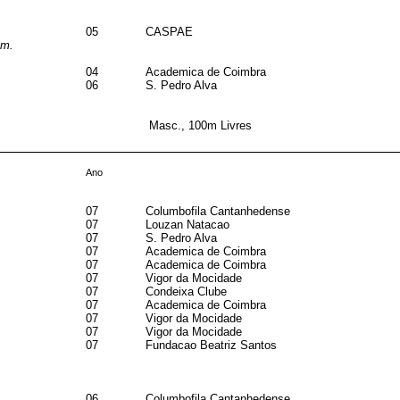
05
CASPAE
0m.
04
Academica de Coimbra
06
S. Pedro Alva
Masc., 100m Livres
Ano
07
Columbofila Cantanhedense
07
Louzan Natacao
07
S. Pedro Alva
07
Academica de Coimbra
07
Academica de Coimbra
07
Vigor da Mocidade
07
Condeixa Clube
07
Academica de Coimbra
07
Vigor da Mocidade
07
Vigor da Mocidade
07
Fundacao Beatriz Santos
06
Columbofila Cantanhedense