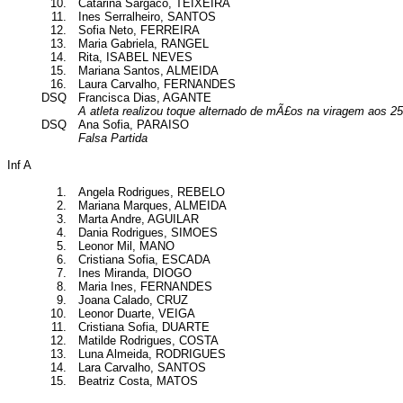
10.
Catarina Sargaco, TEIXEIRA
11.
Ines Serralheiro, SANTOS
12.
Sofia Neto, FERREIRA
13.
Maria Gabriela, RANGEL
14.
Rita, ISABEL NEVES
15.
Mariana Santos, ALMEIDA
16.
Laura Carvalho, FERNANDES
DSQ
Francisca Dias, AGANTE
A atleta realizou toque alternado de mÃ£os na viragem aos 2
DSQ
Ana Sofia, PARAISO
Falsa Partida
Inf A
1.
Angela Rodrigues, REBELO
2.
Mariana Marques, ALMEIDA
3.
Marta Andre, AGUILAR
4.
Dania Rodrigues, SIMOES
5.
Leonor Mil, MANO
6.
Cristiana Sofia, ESCADA
7.
Ines Miranda, DIOGO
8.
Maria Ines, FERNANDES
9.
Joana Calado, CRUZ
10.
Leonor Duarte, VEIGA
11.
Cristiana Sofia, DUARTE
12.
Matilde Rodrigues, COSTA
13.
Luna Almeida, RODRIGUES
14.
Lara Carvalho, SANTOS
15.
Beatriz Costa, MATOS