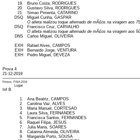
19.
Bruno Costa, RODRIGUES
20.
Gustavo Silva, RODRIGUES
21.
Simao Pimenta, CATARINO
DSQ
Miguel Cunha, GASPAR
O atleta realizou toque alternado de mÃ£os na viragem aos 7
DSQ
Francisco Cruz, CARVALHO
O atleta realizou toque alternado de mÃ£os na viragem aos 5
DNS
Carlos Miguel, OLIVEIRA
EXH
Rafael Alves, CAMPOS
EXH
Bernardo Jorge, VENTURA
EXH
Pedro Miguel, DEVEZA
Prova 4
21-12-2019
Pontos: FINA 2019
Lugar
Inf B
1.
Ana Beatriz, CAMPOS
2.
Carolina Vaz, ALVES
3.
Maria Manuel, CORTESAO
4.
Laura Silva, FERNANDES
5.
Francisca Santos, FERNANDES
6.
Raquel Filipa, JESUS
7.
Julia Maria, SOARES
8.
Catarina Almeida, OLIVEIRA
9.
Margarida Porto, SOUSA