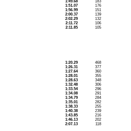
1:49.68
183
1:51.07
176
1:56.99
151
2:00.37
139
2:02.29
132
2:11.72
106
2:11.85
105
1:20.29
468
1:26.31
377
1:27.64
360
1:28.01
355
1:28.63
348
1:32.48
306
1:33.54
296
1:34.08
291
1:34.79
284
1:35.01
282
1:38.33
255
1:40.38
239
1:43.85
216
1:46.13
202
2:07.13
118