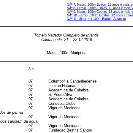
NÂº 7. Masc., 200m Estilos 13 anos e mais v
NÂº 8. Femin., 200m Estilos 12 anos e mais 
NÂº 9. Masc., 100m Costas 13 anos e mais 
NÂº 10. Femin., 100m Costas 12 anos e mais
NÂº 11. Misto, 4 x 100m Estilos Absoluto
Torneio Nadador Completo de Infantis
Cantanhede, 21- - 22-12-2019
Masc., 100m Mariposa
Ano
07
Columbofila Cantanhedense
07
Louzan Natacao
07
Academica de Coimbra
07
S. Pedro Alva
07
Academica de Coimbra
07
Condeixa Clube
07
Vigor da Mocidade
dos de pernas.
07
Vigor da Mocidade
raços saíssem da água.
07
Vigor da Mocidade
07
Fundacao Beatriz Santos