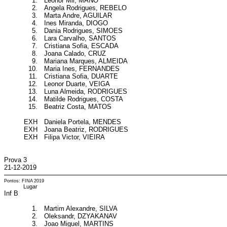
1.
Leonor Mil, MANO
2.
Angela Rodrigues, REBELO
3.
Marta Andre, AGUILAR
4.
Ines Miranda, DIOGO
5.
Dania Rodrigues, SIMOES
6.
Lara Carvalho, SANTOS
7.
Cristiana Sofia, ESCADA
8.
Joana Calado, CRUZ
9.
Mariana Marques, ALMEIDA
10.
Maria Ines, FERNANDES
11.
Cristiana Sofia, DUARTE
12.
Leonor Duarte, VEIGA
13.
Luna Almeida, RODRIGUES
14.
Matilde Rodrigues, COSTA
15.
Beatriz Costa, MATOS
EXH
Daniela Portela, MENDES
EXH
Joana Beatriz, RODRIGUES
EXH
Filipa Victor, VIEIRA
Prova 3
21-12-2019
Pontos: FINA 2019
Lugar
Inf B
1.
Martim Alexandre, SILVA
2.
Oleksandr, DZYAKANAV
3.
Joao Miguel, MARTINS