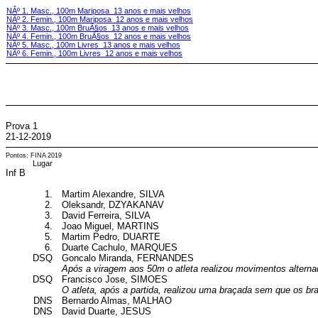
NÂº 1. Masc., 100m Mariposa 13 anos e mais velhos
NÂº 2. Femin., 100m Mariposa 12 anos e mais velhos
NÂº 3. Masc., 100m BruÃ§os 13 anos e mais velhos
NÂº 4. Femin., 100m BruÃ§os 12 anos e mais velhos
NÂº 5. Masc., 100m Livres 13 anos e mais velhos
NÂº 6. Femin., 100m Livres 12 anos e mais velhos
Prova 1
21-12-2019
Pontos: FINA 2019
Lugar
Inf B
1.
Martim Alexandre, SILVA
2.
Oleksandr, DZYAKANAV
3.
David Ferreira, SILVA
4.
Joao Miguel, MARTINS
5.
Martim Pedro, DUARTE
6.
Duarte Cachulo, MARQUES
DSQ
Goncalo Miranda, FERNANDES
Após a viragem aos 50m o atleta realizou movimentos alterna
DSQ
Francisco Jose, SIMOES
O atleta, após a partida, realizou uma braçada sem que os b
DNS
Bernardo Almas, MALHAO
DNS
David Duarte, JESUS