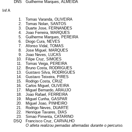
DNS
Guilherme Marques, ALMEIDA
Inf A
1.
Tomas Varanda, OLIVEIRA
2.
Tomas Nolan, SANTOS
3.
Duarte Jose, FERNANDES
4.
Joao Ferreira, MARQUES
5.
Guilherme Marques, PEREIRA
6.
Diogo Cura, NEVES
7.
Afonso Vidal, TOMAS
8.
Jose Miguel, MARQUES
9.
Joao Neves, LUCAS
10.
Filipe Cruz, SIMOES
11.
Tomas Veiga, PEREIRA
12.
Bruno Costa, RODRIGUES
13.
Gustavo Silva, RODRIGUES
14.
Gustavo Teixeira, PIRES
15.
Rodrigo Costa, CRUZ
16.
Carlos Miguel, OLIVEIRA
17.
Miguel Bernardo, ARAUJO
18.
Joao Rafael, FERREIRA
19.
Miguel Cunha, GASPAR
20.
Miguel Joao, PINHEIRO
21.
Rodrigo Neves, DUARTE
22.
Henrique Tavares, DIAS
23.
Simao Pimenta, CATARINO
DSQ
Francisco Cruz, CARVALHO
O atleta realizou pernadas alternadas durante o percurso.