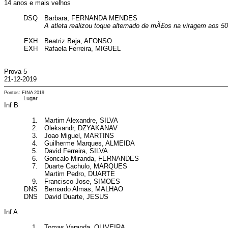
14 anos e mais velhos
DSQ
Barbara, FERNANDA MENDES
A atleta realizou toque alternado de mÃ£os na viragem aos 5
EXH
Beatriz Beja, AFONSO
EXH
Rafaela Ferreira, MIGUEL
Prova 5
21-12-2019
Pontos: FINA 2019
Lugar
Inf B
1.
Martim Alexandre, SILVA
2.
Oleksandr, DZYAKANAV
3.
Joao Miguel, MARTINS
4.
Guilherme Marques, ALMEIDA
5.
David Ferreira, SILVA
6.
Goncalo Miranda, FERNANDES
7.
Duarte Cachulo, MARQUES
Martim Pedro, DUARTE
9.
Francisco Jose, SIMOES
DNS
Bernardo Almas, MALHAO
DNS
David Duarte, JESUS
Inf A
1.
Tomas Varanda, OLIVEIRA