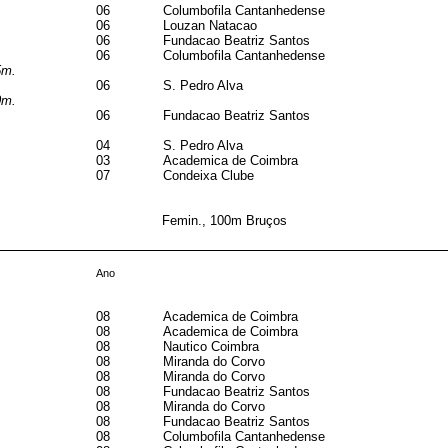
06
Columbofila Cantanhedense
06
Louzan Natacao
06
Fundacao Beatriz Santos
06
Columbofila Cantanhedense
5m.
06
S. Pedro Alva
0m.
06
Fundacao Beatriz Santos
04
S. Pedro Alva
03
Academica de Coimbra
07
Condeixa Clube
Femin., 100m Bruços
Ano
08
Academica de Coimbra
08
Academica de Coimbra
08
Nautico Coimbra
08
Miranda do Corvo
08
Miranda do Corvo
08
Fundacao Beatriz Santos
08
Miranda do Corvo
08
Fundacao Beatriz Santos
08
Columbofila Cantanhedense