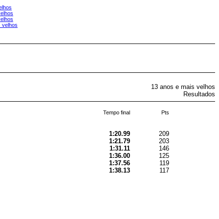
elhos
velhos
velhos
 velhos
13 anos e mais velhos
Resultados
Tempo final
Pts
1:20.99
209
1:21.79
203
1:31.11
146
1:36.00
125
1:37.56
119
1:38.13
117