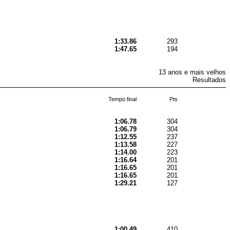
1:33.86
293
1:47.65
194
13 anos e mais velhos
Resultados
Tempo final
Pts
1:06.78
304
1:06.79
304
1:12.55
237
1:13.58
227
1:14.00
223
1:16.64
201
1:16.65
201
1:16.65
201
1:29.21
127
1:00.49
410