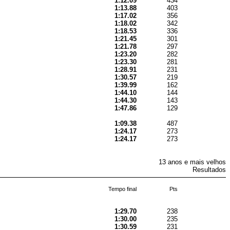
1:12.09
434
1:13.88
403
1:17.02
356
1:18.02
342
1:18.53
336
1:21.45
301
1:21.78
297
1:23.20
282
1:23.30
281
1:28.91
231
1:30.57
219
1:39.99
162
1:44.10
144
1:44.30
143
1:47.86
129
1:09.38
487
1:24.17
273
1:24.17
273
13 anos e mais velhos
Resultados
Tempo final
Pts
1:29.70
238
1:30.00
235
1:30.59
231