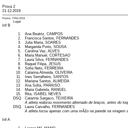
Prova 2
21-12-2019
Pontos: FINA 2019
Lugar
Inf B
1.
Ana Beatriz, CAMPOS
2.
Francisca Santos, FERNANDES
3.
Julia Maria, SOARES
4.
Margarida Porto, SOUSA
5.
Carolina Vaz, ALVES
6.
Maria Manuel, CORTESAO
7.
Laura Silva, FERNANDES
8.
Raquel Filipa, JESUS
9.
Sofia Neto, FERREIRA
10.
Catarina Almeida, OLIVEIRA
11.
Ines Serralheiro, SANTOS
12.
Mariana Santos, ALMEIDA
13.
Ana Sofia, PARAISO
14.
Maria Gabriela, RANGEL
15.
Rita, ISABEL NEVES
DSQ
Catarina Sargaco, TEIXEIRA
A atleta realizou movimento alternado de braços, antes do t
DSQ
Laura Carvalho, FERNANDES
A atleta tocou apenas com uma mÃ£o na parede na viragem 
Inf A