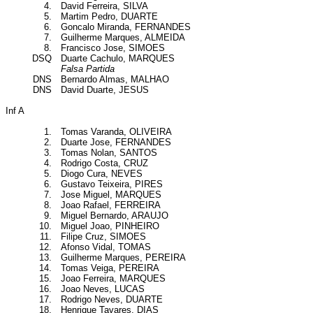
4.
David Ferreira, SILVA
5.
Martim Pedro, DUARTE
6.
Goncalo Miranda, FERNANDES
7.
Guilherme Marques, ALMEIDA
8.
Francisco Jose, SIMOES
DSQ
Duarte Cachulo, MARQUES
Falsa Partida
DNS
Bernardo Almas, MALHAO
DNS
David Duarte, JESUS
Inf A
1.
Tomas Varanda, OLIVEIRA
2.
Duarte Jose, FERNANDES
3.
Tomas Nolan, SANTOS
4.
Rodrigo Costa, CRUZ
5.
Diogo Cura, NEVES
6.
Gustavo Teixeira, PIRES
7.
Jose Miguel, MARQUES
8.
Joao Rafael, FERREIRA
9.
Miguel Bernardo, ARAUJO
10.
Miguel Joao, PINHEIRO
11.
Filipe Cruz, SIMOES
12.
Afonso Vidal, TOMAS
13.
Guilherme Marques, PEREIRA
14.
Tomas Veiga, PEREIRA
15.
Joao Ferreira, MARQUES
16.
Joao Neves, LUCAS
17.
Rodrigo Neves, DUARTE
18.
Henrique Tavares, DIAS