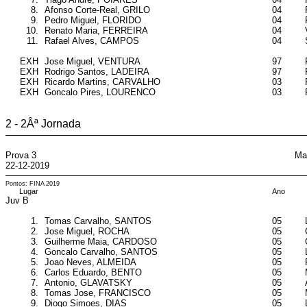
8.
Afonso Corte-Real, GRILO
04
9.
Pedro Miguel, FLORIDO
04
10.
Renato Maria, FERREIRA
04
11.
Rafael Alves, CAMPOS
04
EXH
Jose Miguel, VENTURA
97
EXH
Rodrigo Santos, LADEIRA
97
EXH
Ricardo Martins, CARVALHO
03
EXH
Goncalo Pires, LOURENCO
03
2 - 2Âª Jornada
Prova 3
Ma
22-12-2019
Pontos: FINA 2019
Lugar
Ano
Juv B
1.
Tomas Carvalho, SANTOS
05
2.
Jose Miguel, ROCHA
05
3.
Guilherme Maia, CARDOSO
05
4.
Goncalo Carvalho, SANTOS
05
5.
Joao Neves, ALMEIDA
05
6.
Carlos Eduardo, BENTO
05
7.
Antonio, GLAVATSKY
05
8.
Tomas Jose, FRANCISCO
05
9.
Diogo Simoes, DIAS
05