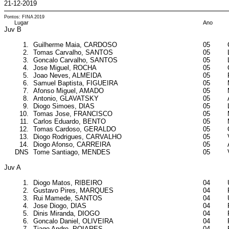
21-12-2019
Pontos: FINA 2019
Lugar
Ano
Juv B
1.
Guilherme Maia, CARDOSO
05
2.
Tomas Carvalho, SANTOS
05
3.
Goncalo Carvalho, SANTOS
05
4.
Jose Miguel, ROCHA
05
5.
Joao Neves, ALMEIDA
05
6.
Samuel Baptista, FIGUEIRA
05
7.
Afonso Miguel, AMADO
05
8.
Antonio, GLAVATSKY
05
9.
Diogo Simoes, DIAS
05
10.
Tomas Jose, FRANCISCO
05
11.
Carlos Eduardo, BENTO
05
12.
Tomas Cardoso, GERALDO
05
13.
Diogo Rodrigues, CARVALHO
05
14.
Diogo Afonso, CARREIRA
05
DNS
Tome Santiago, MENDES
05
Juv A
1.
Diogo Matos, RIBEIRO
04
2.
Gustavo Pires, MARQUES
04
3.
Rui Mamede, SANTOS
04
4.
Jose Diogo, DIAS
04
5.
Dinis Miranda, DIOGO
04
6.
Goncalo Daniel, OLIVEIRA
04
7.
Tiago Andre, POIARES
04