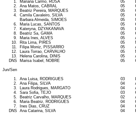
1.
Mariana Carmo, ROSA
05
2.
Ana Matos, CABRAL
05
3.
Beatriz Pereira, MARQUES
05
4.
Camila Cavaleiro, SILVA
05
Barbara Almeida, SIMOES
05
6.
Maria Lucas, SANTOS
05
7.
Kateryna, DZYAKANAVA
05
8.
Beatriz Sa, GAMA
05
9.
Maria Ines, ALVES
05
10.
Rita Lima, PIRES
05
11.
Filipa Moniz, PISSARRO
05
12.
Laura Torrao, CARVALHO
05
13.
Helena Carolina, DINIS
05
DNS
Marisa Isabel, NOBRE
05
Jun/Sen
1.
Ana Luisa, RODRIGUES
03
2.
Ana Filipa, SILVA
04
3.
Laura Rodrigues, MARGATO
04
4.
Sara Sofia, TEJO
03
5.
Beatriz Carvalho, MARQUES
02
6.
Maria Beatriz, RODRIGUES
04
7.
Ines Dias, CRUZ
04
DNS
Ana Catarina, SILVA
04