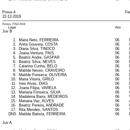
Prova 4
Fe
22-12-2019
Pontos: FINA 2019
Lugar
Ano
Juv B
1.
Maria Neto, FERREIRA
06
2.
Anita Gouveia, COSTA
06
3.
Diana Silva, TINOCO
06
4.
Joana Ventura, PAIS
06
5.
Beatriz Andre, GASPAR
06
6.
Beatriz Silva, NEVES
06
7.
Catarina Cunha, BELO
06
8.
Matilde Neves, CRAVEIRO
06
9.
Matilde Fonseca, OLIVEIRA
06
10.
Maria Vitoria, GRILO
06
11.
Ines Alves, DIAS
06
12.
Joana Filipa, VARELA
06
13.
Mariana Fonseca, SILVA
06
14.
Madalena Barra, MEDEIROS
06
15.
Mariana Vaz, ALVES
06
16.
Beatriz Pereira, ANDRADE
06
17.
Rita Mendes, SANTOS
06
DNS
Matilde Batista, FERREIRA
06
Juv A