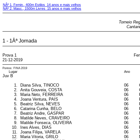
NÂº 1. Femin., 400m Estilos 14 anos e mais velhos
NÂº 2. Masc., 1500m Livres 15 anos e mais velhos
Torneio Reg
Cantanh
1 - 1Âª Jornada
Prova 1
Fem
21-12-2019
Pontos: FINA 2019
Lugar
Ano
Juv B
1.
Diana Silva, TINOCO
06
2.
Anita Gouveia, COSTA
06
3.
Maria Neto, FERREIRA
06
4.
Joana Ventura, PAIS
06
5.
Beatriz Silva, NEVES
06
6.
Catarina Cunha, BELO
06
7.
Beatriz Andre, GASPAR
06
8.
Matilde Neves, CRAVEIRO
06
9.
Matilde Fonseca, OLIVEIRA
06
10.
Ines Alves, DIAS
06
11.
Joana Filipa, VARELA
06
12.
Maria Vitoria, GRILO
06