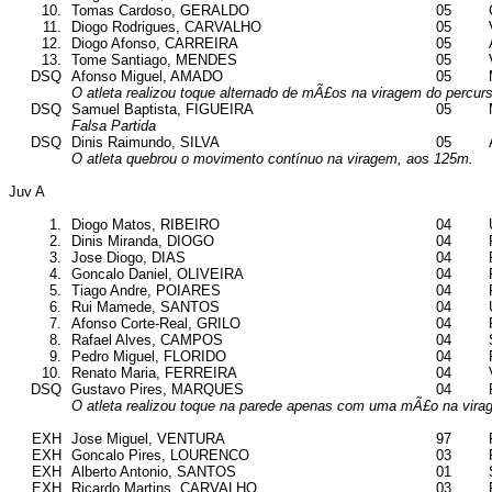
10.
Tomas Cardoso, GERALDO
05
11.
Diogo Rodrigues, CARVALHO
05
12.
Diogo Afonso, CARREIRA
05
13.
Tome Santiago, MENDES
05
DSQ
Afonso Miguel, AMADO
05
O atleta realizou toque alternado de mÃ£os na viragem do percur
DSQ
Samuel Baptista, FIGUEIRA
05
Falsa Partida
DSQ
Dinis Raimundo, SILVA
05
O atleta quebrou o movimento contínuo na viragem, aos 125m.
Juv A
1.
Diogo Matos, RIBEIRO
04
2.
Dinis Miranda, DIOGO
04
3.
Jose Diogo, DIAS
04
4.
Goncalo Daniel, OLIVEIRA
04
5.
Tiago Andre, POIARES
04
6.
Rui Mamede, SANTOS
04
7.
Afonso Corte-Real, GRILO
04
8.
Rafael Alves, CAMPOS
04
9.
Pedro Miguel, FLORIDO
04
10.
Renato Maria, FERREIRA
04
DSQ
Gustavo Pires, MARQUES
04
O atleta realizou toque na parede apenas com uma mÃ£o na vira
EXH
Jose Miguel, VENTURA
97
EXH
Goncalo Pires, LOURENCO
03
EXH
Alberto Antonio, SANTOS
01
EXH
Ricardo Martins, CARVALHO
03