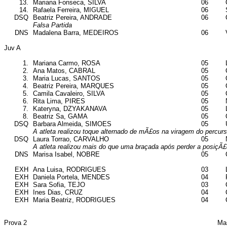
13.
Mariana Fonseca, SILVA
06
14.
Rafaela Ferreira, MIGUEL
06
DSQ
Beatriz Pereira, ANDRADE
06
Falsa Partida
DNS
Madalena Barra, MEDEIROS
06
Juv A
1.
Mariana Carmo, ROSA
05
2.
Ana Matos, CABRAL
05
3.
Maria Lucas, SANTOS
05
4.
Beatriz Pereira, MARQUES
05
5.
Camila Cavaleiro, SILVA
05
6.
Rita Lima, PIRES
05
7.
Kateryna, DZYAKANAVA
05
8.
Beatriz Sa, GAMA
05
DSQ
Barbara Almeida, SIMOES
05
A atleta realizou toque alternado de mÃ£os na viragem do percur
DSQ
Laura Torrao, CARVALHO
05
A atleta realizou mais do que uma braçada após perder a posiçÃ
DNS
Marisa Isabel, NOBRE
05
EXH
Ana Luisa, RODRIGUES
03
EXH
Daniela Portela, MENDES
04
EXH
Sara Sofia, TEJO
03
EXH
Ines Dias, CRUZ
04
EXH
Maria Beatriz, RODRIGUES
04
Prova 2
Ma