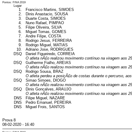
Pontos: FINA 2019
Lugar
1.
Francisco Martins, SIMOES
2.
Dinis Anastacio, SOUSA
3.
Duarte Costa, SIMOES
4.
Nuno Rafael, PIMPAO
5.
Filipe Oliveira, SILVA
6.
Miguel Tomas, GOMES
7.
Andre Filipe, COSTA
8.
Rodrigo Jesus, FERREIRA
9.
Rodrigo Miguel, MATIAS
10.
Adriano Jose, RODRIGUES
DSQ
Daniel Figueiredo, CORREIA
O atleta nÃ£o realizou movimento contínuo na viragem aos 2
DSQ
Guilherme Fialho, AREIAS
O atleta nÃ£o realizou movimento contínuo na viragem aos 2
DSQ
Rodrigo Sousa, BRAZ
O atleta perdeu a posiçÃ£o de costas durante o percurso, ao
DSQ
Simao Simoes, DIOGO
O atleta nÃ£o realizou movimento contínuo na viragem aos 2
DSQ
Dinis Goncalves, ARAUJO
O atleta nÃ£o realizou movimento contínuo na viragem aos 2
DNS
Filipe Miguel, NAZARE
DNS
Pedro Emanuel, PEREIRA
DNS
Miguel Frois, SANTOS
Prova 8
08-02-2020 - 16:40