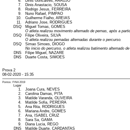
6.
Dinis Goncalves, ARAUJO
7.
Dinis Anastacio, SOUSA
8.
Rodrigo Jesus, FERREIRA
9.
Nuno Rafael, PIMPAO
10.
Guilherme Fialho, AREIAS
11.
Adriano Jose, RODRIGUES
DSQ
Miguel Tomas, GOMES
O atleta realizou movimento alternado de pernas, após a parti
DSQ
Filipe Oliveira, SILVA
O atleta realizou pernadas alternadas durante o percurso.
DSQ
Simao Simoes, DIOGO
No ínicio do percurso, o atleta realizou batimento alternado de
DNS
Filipe Miguel, NAZARE
DNS
Duarte Costa, SIMOES
Prova 2
08-02-2020 - 15:35
Pontos: FINA 2019
Lugar
1.
Joana Cura, NEVES
2.
Carolina Damas, PITA
3.
Matilde Varanda, OLIVEIRA
4.
Matilde Sofia, PEREIRA
5.
Ana Rita, RODRIGUES
6.
Mariana Andre, GOMES
7.
Ana, ISABEL CRUZ
8.
Sara Sa, GAMA
9.
Diana Lucia, REGO
DNS
Matilde Duarte, CARDANTAS