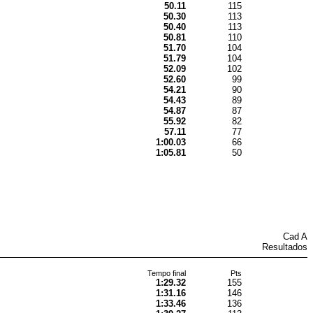
50.11
115
50.30
113
50.40
113
50.81
110
51.70
104
51.79
104
52.09
102
52.60
99
54.21
90
54.43
89
54.87
87
55.92
82
57.11
77
1:00.03
66
1:05.81
50
Cad A
Resultados
Tempo final
Pts
1:29.32
155
1:31.16
146
1:33.46
136