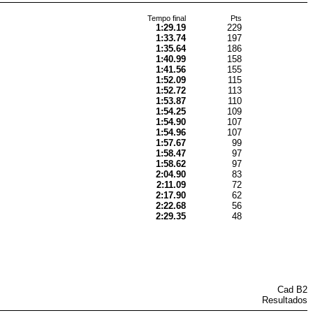
Tempo final
Pts
1:29.19
229
1:33.74
197
1:35.64
186
1:40.99
158
1:41.56
155
1:52.09
115
1:52.72
113
1:53.87
110
1:54.25
109
1:54.90
107
1:54.96
107
1:57.67
99
1:58.47
97
1:58.62
97
2:04.90
83
2:11.09
72
2:17.90
62
2:22.68
56
2:29.35
48
Cad B2
Resultados