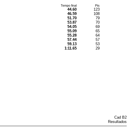
Tempo final
Pts
44.60
123
46.59
108
51.70
79
53.87
70
54.05
69
55.09
65
55.28
64
57.44
57
59.13
53
1:11.65
29
Cad B2
Resultados