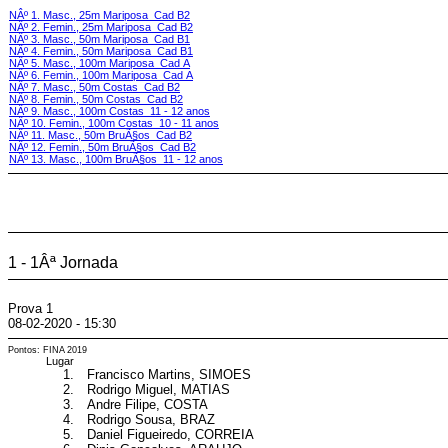
NÂº 1. Masc., 25m Mariposa Cad B2
NÂº 2. Femin., 25m Mariposa Cad B2
NÂº 3. Masc., 50m Mariposa Cad B1
NÂº 4. Femin., 50m Mariposa Cad B1
NÂº 5. Masc., 100m Mariposa Cad A
NÂº 6. Femin., 100m Mariposa Cad A
NÂº 7. Masc., 50m Costas Cad B2
NÂº 8. Femin., 50m Costas Cad B2
NÂº 9. Masc., 100m Costas 11 - 12 anos
NÂº 10. Femin., 100m Costas 10 - 11 anos
NÂº 11. Masc., 50m BruÃ§os Cad B2
NÂº 12. Femin., 50m BruÃ§os Cad B2
NÂº 13. Masc., 100m BruÃ§os 11 - 12 anos
1 - 1Âª Jornada
Prova 1
08-02-2020 - 15:30
Pontos: FINA 2019
Lugar
1.
Francisco Martins, SIMOES
2.
Rodrigo Miguel, MATIAS
3.
Andre Filipe, COSTA
4.
Rodrigo Sousa, BRAZ
5.
Daniel Figueiredo, CORREIA