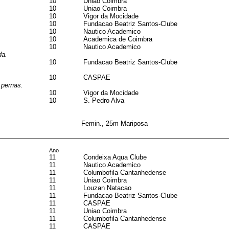
10
Uniao Coimbra
10
Uniao Coimbra
10
Vigor da Mocidade
10
Fundacao Beatriz Santos-Clube
10
Nautico Academico
10
Academica de Coimbra
10
Nautico Academico
da.
10
Fundacao Beatriz Santos-Clube
10
CASPAE
 pernas.
10
Vigor da Mocidade
10
S. Pedro Alva
Femin., 25m Mariposa
Ano
11
Condeixa Aqua Clube
11
Nautico Academico
11
Columbofila Cantanhedense
11
Uniao Coimbra
11
Louzan Natacao
11
Fundacao Beatriz Santos-Clube
11
CASPAE
11
Uniao Coimbra
11
Columbofila Cantanhedense
11
CASPAE