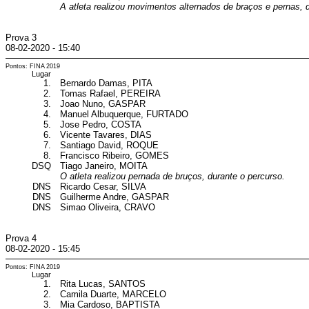
A atleta realizou movimentos alternados de braços e pernas, 
Prova 3
08-02-2020 - 15:40
Pontos: FINA 2019
Lugar
1.
Bernardo Damas, PITA
2.
Tomas Rafael, PEREIRA
3.
Joao Nuno, GASPAR
4.
Manuel Albuquerque, FURTADO
5.
Jose Pedro, COSTA
6.
Vicente Tavares, DIAS
7.
Santiago David, ROQUE
8.
Francisco Ribeiro, GOMES
DSQ
Tiago Janeiro, MOITA
O atleta realizou pernada de bruços, durante o percurso.
DNS
Ricardo Cesar, SILVA
DNS
Guilherme Andre, GASPAR
DNS
Simao Oliveira, CRAVO
Prova 4
08-02-2020 - 15:45
Pontos: FINA 2019
Lugar
1.
Rita Lucas, SANTOS
2.
Camila Duarte, MARCELO
3.
Mia Cardoso, BAPTISTA