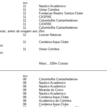
Ano
11
Nautico Academico
11
Uniao Coimbra
11
Fundacao Beatriz Santos-Clube
11
CASPAE
11
Columbofila Cantanhedense
11
CASPAE
11
Columbofila Cantanhedense
ostas, antes da viragem aos 25m.
11
Louzan Natacao
11
Condeixa Aqua Clube
5m.
11
Uniao Coimbra
5m.
Masc., 100m Costas
Ano
08
Columbofila Cantanhedense
08
Nautico Academico
08
Nautico Academico
08
Miranda do Corvo
08
Nautico Academico
08
Condeixa Aqua Clube
08
Academica de Coimbra
08
Condeixa Aqua Clube