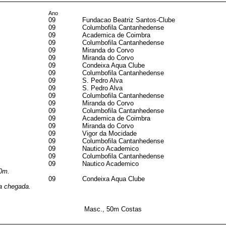
Ano
09
Fundacao Beatriz Santos-Clube
09
Columbofila Cantanhedense
09
Academica de Coimbra
09
Columbofila Cantanhedense
09
Miranda do Corvo
09
Miranda do Corvo
09
Condeixa Aqua Clube
09
Columbofila Cantanhedense
09
S. Pedro Alva
09
S. Pedro Alva
09
Columbofila Cantanhedense
09
Miranda do Corvo
09
Columbofila Cantanhedense
09
Academica de Coimbra
09
Miranda do Corvo
09
Vigor da Mocidade
09
Columbofila Cantanhedense
09
Nautico Academico
09
Columbofila Cantanhedense
09
Nautico Academico
50m.
09
Condeixa Aqua Clube
a chegada.
Masc., 50m Costas