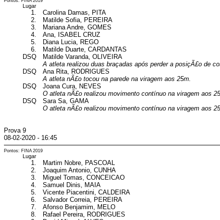
Pontos: FINA 2019
Lugar
1.
Carolina Damas, PITA
2.
Matilde Sofia, PEREIRA
3.
Mariana Andre, GOMES
4.
Ana, ISABEL CRUZ
5.
Diana Lucia, REGO
6.
Matilde Duarte, CARDANTAS
DSQ
Matilde Varanda, OLIVEIRA
A atleta realizou duas braçadas após perder a posiçÃ£o de c
DSQ
Ana Rita, RODRIGUES
A atleta nÃ£o tocou na parede na viragem aos 25m.
DSQ
Joana Cura, NEVES
O atleta nÃ£o realizou movimento contínuo na viragem aos 2
DSQ
Sara Sa, GAMA
O atleta nÃ£o realizou movimento contínuo na viragem aos 2
Prova 9
08-02-2020 - 16:45
Pontos: FINA 2019
Lugar
1.
Martim Nobre, PASCOAL
2.
Joaquim Antonio, CUNHA
3.
Miguel Tomas, CONCEICAO
4.
Samuel Dinis, MAIA
5.
Vicente Piacentini, CALDEIRA
6.
Salvador Correia, PEREIRA
7.
Afonso Benjamim, MELO
8.
Rafael Pereira, RODRIGUES