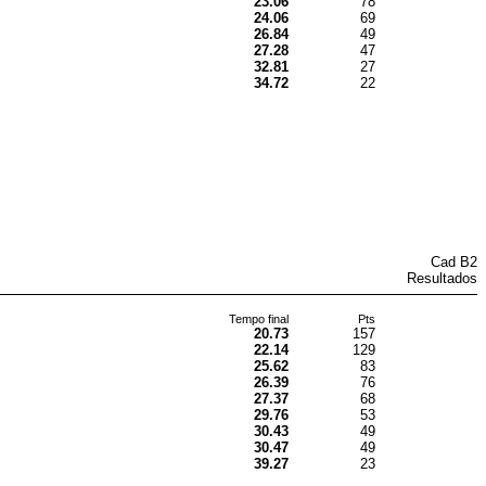
23.06
78
24.06
69
26.84
49
27.28
47
32.81
27
34.72
22
Cad B2
Resultados
Tempo final
Pts
20.73
157
22.14
129
25.62
83
26.39
76
27.37
68
29.76
53
30.43
49
30.47
49
39.27
23