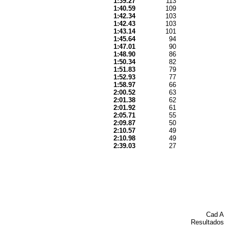
1:39.27
113
1:40.59
109
1:42.34
103
1:42.43
103
1:43.14
101
1:45.64
94
1:47.01
90
1:48.90
86
1:50.34
82
1:51.83
79
1:52.93
77
1:58.97
66
2:00.52
63
2:01.38
62
2:01.92
61
2:05.71
55
2:09.87
50
2:10.57
49
2:10.98
49
2:39.03
27
Cad A
Resultados