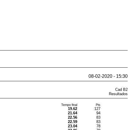
08-02-2020 - 15:30
Cad B2
Resultados
Tempo final
Pts
19.62
127
21.64
94
22.56
83
22.59
83
23.04
78