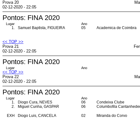
Prova 20
Ma
02-12-2020 - 22:05
Pontos: FINA 2020
Lugar
Ano
1.
Samuel Baptista, FIGUEIRA
05
Academica de Coimbra
<< TOP >>
Prova 21
Fem
02-12-2020 - 22:05
Pontos: FINA 2020
Lugar
Ano
<< TOP >>
Prova 22
Ma
02-12-2020 - 22:05
Pontos: FINA 2020
Lugar
Ano
1.
Diogo Cura, NEVES
06
Condeixa Clube
2.
Miguel Cunha, GASPAR
06
Columbofila Cantanhede
EXH
Diogo Luis, CANCELA
02
Miranda do Corvo