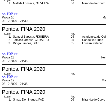
Lugar
Ano
1.
Matilde Fonseca, OLIVEIRA
06
Miranda do Corvo
<< TOP >>
Prova 10
Ma
02-12-2020 - 21:30
Pontos: FINA 2020
Lugar
Ano
1.
Samuel Baptista, FIGUEIRA
05
Academica de Co
2.
Tomas Cardoso, GERALDO
05
Condeixa Clube
3.
Diogo Simoes, DIAS
05
Louzan Natacao
<< TOP >>
Prova 11
Fem
02-12-2020 - 21:35
Pontos: FINA 2020
Lugar
Ano
<< TOP >>
Prova 12
Ma
02-12-2020 - 21:35
Pontos: FINA 2020
Lugar
Ano
1.
Simao Domingues, PAZ
06
Miranda do Corvo