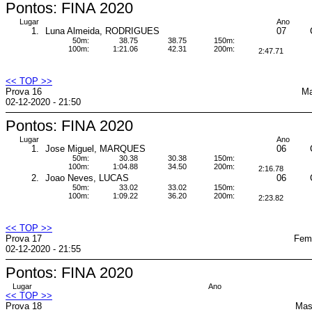
Pontos: FINA 2020
Lugar
Ano
1.
Luna Almeida, RODRIGUES
07
50m:
38.75
38.75
150m:
100m:
1:21.06
42.31
200m:
2:47.71
<< TOP >>
Prova 16
Ma
02-12-2020 - 21:50
Pontos: FINA 2020
Lugar
Ano
1.
Jose Miguel, MARQUES
06
50m:
30.38
30.38
150m:
100m:
1:04.88
34.50
200m:
2:16.78
2.
Joao Neves, LUCAS
06
50m:
33.02
33.02
150m:
100m:
1:09.22
36.20
200m:
2:23.82
<< TOP >>
Prova 17
Femi
02-12-2020 - 21:55
Pontos: FINA 2020
Lugar
Ano
<< TOP >>
Prova 18
Mas