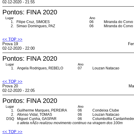
02-12-2020 - 21:55
Pontos: FINA 2020
Lugar
Ano
1.
Filipe Cruz, SIMOES
06
Miranda do Corvo
2.
Simao Domingues, PAZ
06
Miranda do Corvo
<< TOP >>
Prova 19
Fem
02-12-2020 - 22:00
Pontos: FINA 2020
Lugar
Ano
1.
Angela Rodrigues, REBELO
07
Louzan Natacao
<< TOP >>
Prova 20
Ma
02-12-2020 - 22:05
Pontos: FINA 2020
Lugar
Ano
1.
Guilherme Marques, PEREIRA
06
Condeixa Clube
2.
Afonso Vidal, TOMAS
06
Louzan Natacao
DSQ
Miguel Cunha, GASPAR
06
Columbofila Cantanhede
o atleta nÃ£o realizou movimento continuo na viragem dos 100m
<< TOP >>