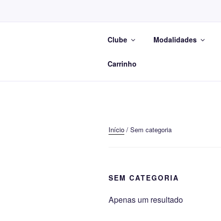
Saltar
para
o
Clube
Modalidades
conteúdo
Na
Carrinho
Início
/ Sem categoria
SEM CATEGORIA
Apenas um resultado