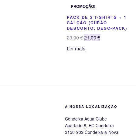
PROMOÇÃO!
PACK DE 2 T-SHIRTS + 1
CALÇÃO (CUPÃO
DESCONTO: DESC-PACK)
O
O
23,00
€
21,00
€
preço
preço
Ler mais
original
atual
era:
é:
23,00 €.
21,00 €.
A NOSSA LOCALIZAÇÃO
Condeixa Aqua Clube
Apartado 8, EC Condeixa
3150-909 Condeixa-a-Nova