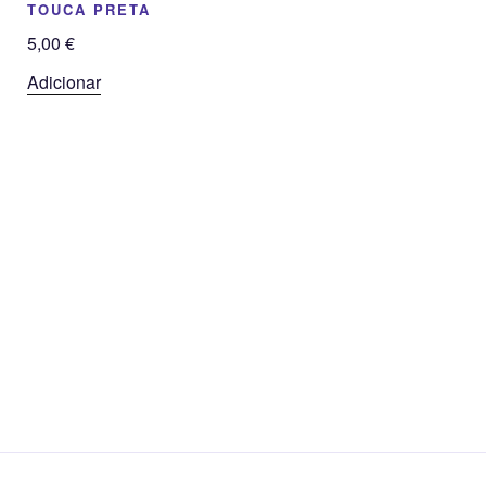
product
TOUCA PRETA
The
page
options
5,00
€
may
Adicionar
be
chosen
on
the
product
page