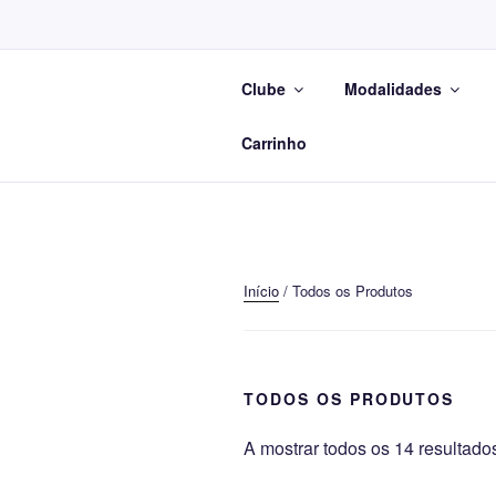
Saltar
para
o
Clube
Modalidades
conteúdo
Na
Carrinho
Início
/ Todos os Produtos
TODOS OS PRODUTOS
A mostrar todos os 14 resultado