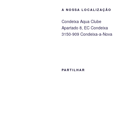
be
A NOSSA LOCALIZAÇÃO
chosen
on
Condeixa Aqua Clube
the
Apartado 8, EC Condeixa
product
3150-909 Condeixa-a-Nova
page
PARTILHAR