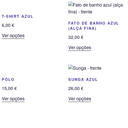
T-SHIRT AZUL
FATO DE BANHO AZUL
6,00
€
(ALÇA FINA)
This
Ver opções
32,00
€
product
This
Ver opções
has
product
multiple
has
variants.
multiple
The
variants.
options
PÓLO
SUNGA AZUL
The
may
options
15,00
€
26,00
€
be
may
chosen
This
This
Ver opções
Ver opções
be
on
product
product
chosen
the
has
has
on
product
multiple
multiple
the
page
variants.
variants.