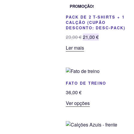
PROMOÇÃO!
PACK DE 2 T-SHIRTS + 1
CALÇÃO (CUPÃO
DESCONTO: DESC-PACK)
O
O
23,00
€
21,00
€
preço
preço
Ler mais
original
atual
era:
é:
23,00 €.
21,00 €.
FATO DE TREINO
36,00
€
This
Ver opções
product
has
multiple
variants.