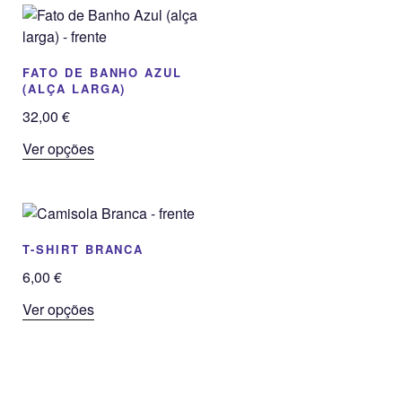
FATO DE BANHO AZUL
(ALÇA LARGA)
32,00
€
This
Ver opções
product
has
multiple
variants.
T-SHIRT BRANCA
The
options
6,00
€
may
This
Ver opções
be
product
chosen
has
on
multiple
the
variants.