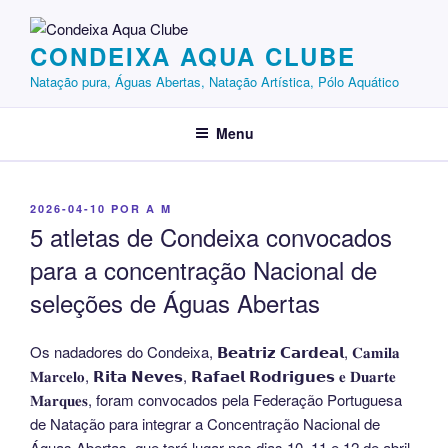
Saltar
para
CONDEIXA AQUA CLUBE
o
conteúdo
Natação pura, Águas Abertas, Natação Artística, Pólo Aquático
Menu
PUBLICADO
2026-04-10
POR
A M
EM
5 atletas de Condeixa convocados
para a concentração Nacional de
seleções de Águas Abertas
Os nadadores do Condeixa, 𝗕𝗲𝗮𝘁𝗿𝗶𝘇 𝗖𝗮𝗿𝗱𝗲𝗮𝗹, 𝐂𝐚𝐦𝐢𝐥𝐚
𝐌𝐚𝐫𝐜𝐞𝐥𝐨, 𝗥𝗶𝘁𝗮 𝗡𝗲𝘃𝗲𝘀, 𝗥𝗮𝗳𝗮𝗲𝗹 𝗥𝗼𝗱𝗿𝗶𝗴𝘂𝗲𝘀 𝐞 𝐃𝐮𝐚𝐫𝐭𝐞
𝐌𝐚𝐫𝐪𝐮𝐞𝐬, foram convocados pela Federação Portuguesa
de Natação para integrar a Concentração Nacional de
Águas Abertas, que terá lugar nos dias 10, 11 e 12 de abril,