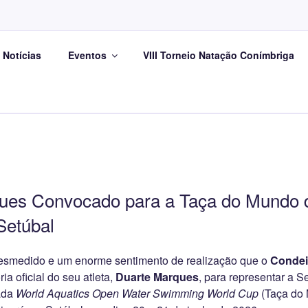
CONDEIXA AQUA CLUB
Notícias
Eventos
VIII Torneio Natação Conímbriga
tação pura, Águas Abertas, Natação Artística, Pólo Aquático
ues Convocado para a Taça do Mundo 
Setúbal
esmedido e um enorme sentimento de realização que o
Condei
ia oficial do seu atleta,
Duarte Marques
, para representar a 
iada
World Aquatics Open Water Swimming World Cup
(Taça do