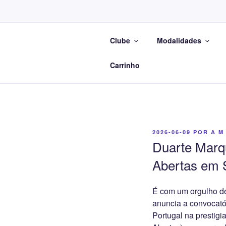
Saltar
para
o
Clube
Modalidades
conteúdo
Na
Carrinho
PUBLICADO
2026-06-09
POR
A M
EM
Duarte Marq
Abertas em 
É com um orgulho d
anuncia a convocatór
Portugal na prestig