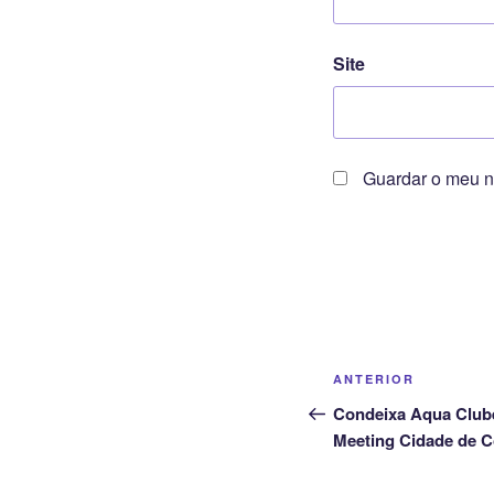
Site
Guardar o meu n
Navegação
Conteúdo
ANTERIOR
de
anterior
Condeixa Aqua Club
Meeting Cidade de 
artigos