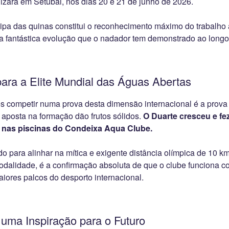
lizará em Setúbal, nos dias 20 e 21 de junho de 2026.
pa das quinas constitui o reconhecimento máximo do trabalho
da fantástica evolução que o nadador tem demonstrado ao longo
ra a Elite Mundial das Águas Abertas
s competir numa prova desta dimensão internacional é a prova 
 aposta na formação dão frutos sólidos.
O Duarte cresceu e fe
 nas piscinas do Condeixa Aqua Clube.
o para alinhar na mítica e exigente distância olímpica de 10 k
 modalidade, é a confirmação absoluta de que o clube funciona 
iores palcos do desporto internacional.
uma Inspiração para o Futuro